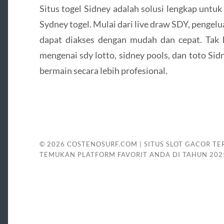
Situs togel Sidney adalah solusi lengkap untu
Sydney togel. Mulai dari live draw SDY, pengel
dapat diakses dengan mudah dan cepat. Tak h
mengenai sdy lotto, sidney pools, dan toto Si
bermain secara lebih profesional.
© 2026
COSTENOSURF.COM | SITUS SLOT GACOR TE
TEMUKAN PLATFORM FAVORIT ANDA DI TAHUN 202