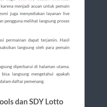
ng karena menjadi acuan untuk pemain
esmi juga menyediakan layanan live
n pengguna melihat langsung proses
ansi permainan dapat terjamin. Hasil
isaksikan langsung oleh para pemain
langsung diperbarui di halaman utama.
in bisa langsung mengetahui apakah
 dalam daftar pemenang.
ools dan SDY Lotto