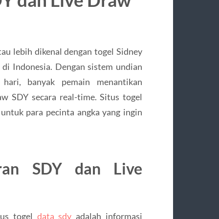
au lebih dikenal dengan togel Sidney
r di Indonesia. Dengan sistem undian
 hari, banyak pemain menantikan
aw SDY secara real-time. Situs togel
untuk para pecinta angka yang ingin
ran SDY dan Live
itus togel
data sdy
adalah informasi