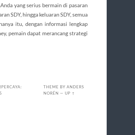
k Anda yang serius bermain di pasaran
uaran SDY, hingga keluaran SDY, semua
anya itu, dengan informasi lengkap
dney, pemain dapat merancang strategi
RPERCAYA:
THEME BY
ANDERS
5
NORÉN
—
UP ↑