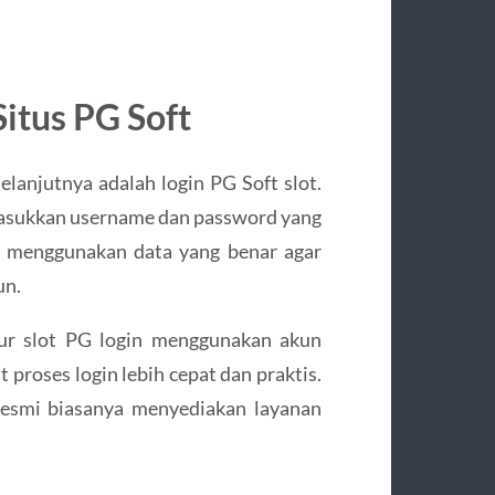
itus PG Soft
selanjutnya adalah login PG Soft slot.
masukkan username dan password yang
k menggunakan data yang benar agar
un.
tur slot PG login menggunakan akun
proses login lebih cepat dan praktis.
 resmi biasanya menyediakan layanan