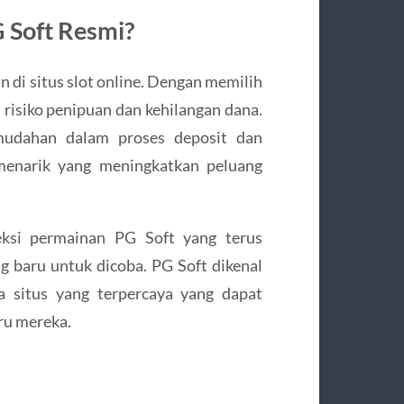
 Soft Resmi?
 di situs slot online. Dengan memilih
i risiko penipuan dan kehilangan dana.
mudahan dalam proses deposit dan
menarik yang meningkatkan peluang
leksi permainan PG Soft yang terus
g baru untuk dicoba. PG Soft dikenal
a situs yang terpercaya yang dapat
ru mereka.