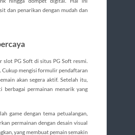
nk hingga dompet digital. Hal ini
it dan penarikan dengan mudah dan
rpercaya
slot PG Soft di situs PG Soft resmi.
. Cukup mengisi formulir pendaftaran
main akan segera aktif. Setelah itu,
ti berbagai permainan menarik yang
alah game dengan tema petualangan,
irkan permainan dengan desain visual
ngkan, yang membuat pemain semakin