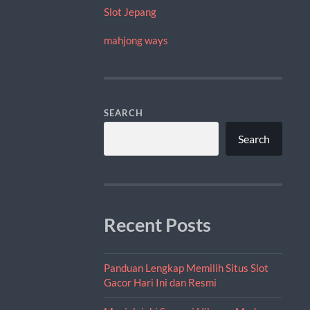
Slot Jepang
mahjong ways
SEARCH
Search
Recent Posts
Panduan Lengkap Memilih Situs Slot
Gacor Hari Ini dan Resmi