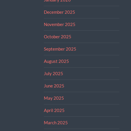
December 2025
November 2025
October 2025
September 2025
August 2025
July 2025
June 2025
May 2025
April 2025
March 2025