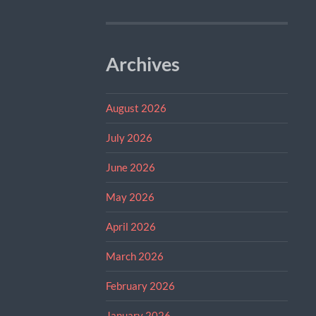
Archives
August 2026
July 2026
June 2026
May 2026
April 2026
March 2026
February 2026
January 2026