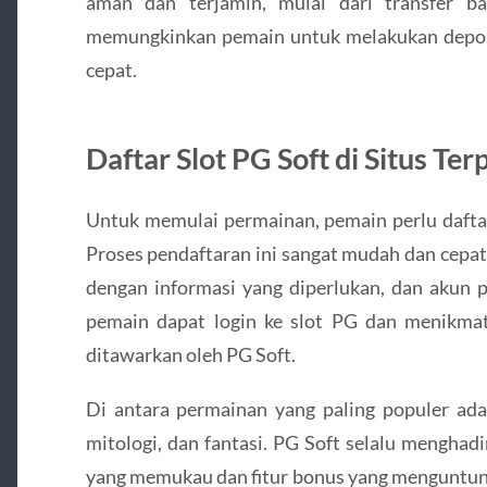
aman dan terjamin, mulai dari transfer ba
memungkinkan pemain untuk melakukan depos
cepat.
Daftar Slot PG Soft di Situs Te
Untuk memulai permainan, pemain perlu daftar 
Proses pendaftaran ini sangat mudah dan cepat
dengan informasi yang diperlukan, dan akun pe
pemain dapat login ke slot PG dan menikma
ditawarkan oleh PG Soft.
Di antara permainan yang paling populer ad
mitologi, dan fantasi. PG Soft selalu menghad
yang memukau dan fitur bonus yang menguntu