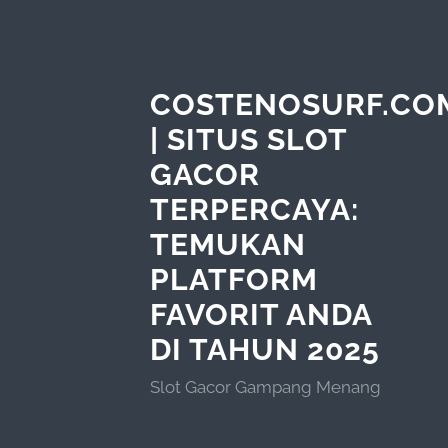
COSTENOSURF.CO
| SITUS SLOT
GACOR
TERPERCAYA:
TEMUKAN
PLATFORM
FAVORIT ANDA
DI TAHUN 2025
Slot Gacor Gampang Menang