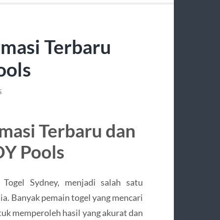
rmasi Terbaru
ools
S
rmasi Terbaru dan
DY Pools
 Togel Sydney, menjadi salah satu
sia. Banyak pemain togel yang mencari
ntuk memperoleh hasil yang akurat dan