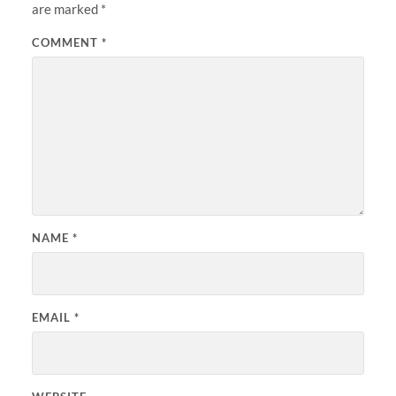
are marked
*
COMMENT
*
NAME
*
EMAIL
*