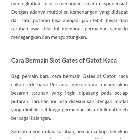
meningkatkan nilai kemenangan secara eksponensial.
Dengan adanya multiplier, kemenangan yang didapat
dari satu putaran bisa menjadi jauh lebih besar dari
taruhan awal. Hal ini membuat permainan semakin
menegangkan dan menguntungkan.
Cara Bermain Slot Gates of Gatot Kaca
Bagi pemain baru, cara bermain Gates of Gatot Kaca
cukup sederhana. Pertama, pemain harus menentukan
besaran taruhan yang ingin dipasang pada setiap
putaran. Taruhan ini bisa disesuaikan dengan modal
yang dimiliki, sehingga permainan bisa dinikmati oleh
berbagai kalangan.
Setelah menentukan taruhan, pemain cukup menekan