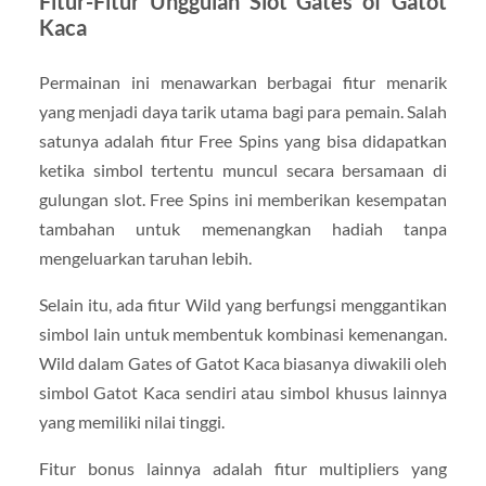
Fitur-Fitur Unggulan Slot Gates of Gatot
Kaca
Permainan ini menawarkan berbagai fitur menarik
yang menjadi daya tarik utama bagi para pemain. Salah
satunya adalah fitur Free Spins yang bisa didapatkan
ketika simbol tertentu muncul secara bersamaan di
gulungan slot. Free Spins ini memberikan kesempatan
tambahan untuk memenangkan hadiah tanpa
mengeluarkan taruhan lebih.
Selain itu, ada fitur Wild yang berfungsi menggantikan
simbol lain untuk membentuk kombinasi kemenangan.
Wild dalam Gates of Gatot Kaca biasanya diwakili oleh
simbol Gatot Kaca sendiri atau simbol khusus lainnya
yang memiliki nilai tinggi.
Fitur bonus lainnya adalah fitur multipliers yang