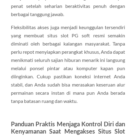
penat setelah seharian beraktivitas penuh dengan
berbagai tanggung jawab.
Fleksibilitas akses juga menjadi keunggulan tersendiri
yang membuat situs slot PG soft resmi semakin
diminati oleh berbagai kalangan masyarakat. Tanpa
perlu repot menyiapkan perangkat khusus, Anda dapat
menikmati seluruh sajian hiburan menarik ini langsung
melalui ponsel pintar atau komputer kapan pun
diinginkan. Cukup pastikan koneksi internet Anda
stabil, dan Anda sudah bisa merasakan keseruan alur
permainan secara instan di mana pun Anda berada
tanpa batasan ruang dan waktu.
Panduan Praktis Menjaga Kontrol Diri dan
Kenyamanan Saat Mengakses Situs Slot