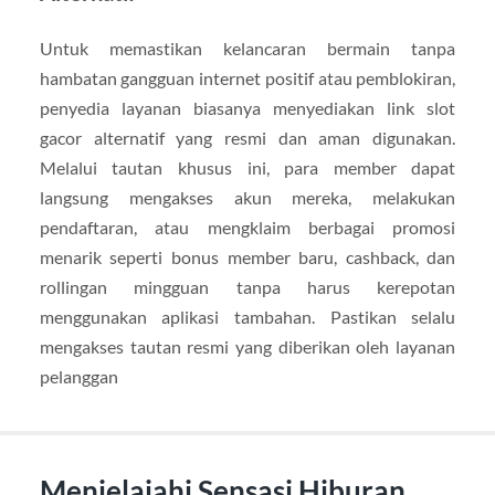
Untuk memastikan kelancaran bermain tanpa
hambatan gangguan internet positif atau pemblokiran,
penyedia layanan biasanya menyediakan link slot
gacor alternatif yang resmi dan aman digunakan.
Melalui tautan khusus ini, para member dapat
langsung mengakses akun mereka, melakukan
pendaftaran, atau mengklaim berbagai promosi
menarik seperti bonus member baru, cashback, dan
rollingan mingguan tanpa harus kerepotan
menggunakan aplikasi tambahan. Pastikan selalu
mengakses tautan resmi yang diberikan oleh layanan
pelanggan
Menjelajahi Sensasi Hiburan