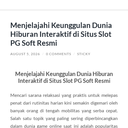
Menjelajahi Keunggulan Dunia
Hiburan Interaktif di Situs Slot
PG Soft Resmi
AUGUST 5, 2026
/
0 COMMENTS
/
STICKY
Menjelajahi Keunggulan Dunia Hiburan
Interaktif di Situs Slot PG Soft Resmi
Mencari sarana relaksasi yang praktis untuk melepas
penat dari rutinitas harian kini semakin digemari oleh
banyak orang di tengah mobilitas yang serba cepat.
Salah satu topik yang paling sering diperbincangkan
dalam dunia game online saat ini adalah popularitas