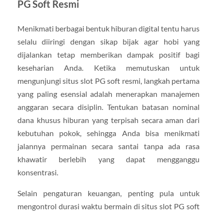
PG Soft Resmi
Menikmati berbagai bentuk hiburan digital tentu harus
selalu diiringi dengan sikap bijak agar hobi yang
dijalankan tetap memberikan dampak positif bagi
keseharian Anda. Ketika memutuskan untuk
mengunjungi situs slot PG soft resmi, langkah pertama
yang paling esensial adalah menerapkan manajemen
anggaran secara disiplin. Tentukan batasan nominal
dana khusus hiburan yang terpisah secara aman dari
kebutuhan pokok, sehingga Anda bisa menikmati
jalannya permainan secara santai tanpa ada rasa
khawatir berlebih yang dapat mengganggu
konsentrasi.
Selain pengaturan keuangan, penting pula untuk
mengontrol durasi waktu bermain di situs slot PG soft