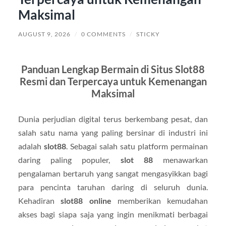
Maksimal
AUGUST 9, 2026
/
0 COMMENTS
/
STICKY
Panduan Lengkap Bermain di Situs Slot88
Resmi dan Terpercaya untuk Kemenangan
Maksimal
Dunia perjudian digital terus berkembang pesat, dan
salah satu nama yang paling bersinar di industri ini
adalah
slot88
. Sebagai salah satu platform permainan
daring paling populer,
slot 88
menawarkan
pengalaman bertaruh yang sangat mengasyikkan bagi
para pencinta taruhan daring di seluruh dunia.
Kehadiran
slot88 online
memberikan kemudahan
akses bagi siapa saja yang ingin menikmati berbagai