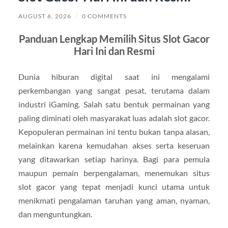
AUGUST 6, 2026
/
0 COMMENTS
Panduan Lengkap Memilih Situs Slot Gacor
Hari Ini dan Resmi
Dunia hiburan digital saat ini mengalami
perkembangan yang sangat pesat, terutama dalam
industri iGaming. Salah satu bentuk permainan yang
paling diminati oleh masyarakat luas adalah slot gacor.
Kepopuleran permainan ini tentu bukan tanpa alasan,
melainkan karena kemudahan akses serta keseruan
yang ditawarkan setiap harinya. Bagi para pemula
maupun pemain berpengalaman, menemukan situs
slot gacor yang tepat menjadi kunci utama untuk
menikmati pengalaman taruhan yang aman, nyaman,
dan menguntungkan.