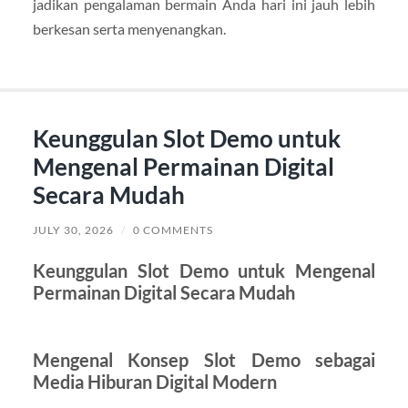
jadikan pengalaman bermain Anda hari ini jauh lebih
berkesan serta menyenangkan.
Keunggulan Slot Demo untuk
Mengenal Permainan Digital
Secara Mudah
JULY 30, 2026
/
0 COMMENTS
Keunggulan Slot Demo untuk Mengenal
Permainan Digital Secara Mudah
Mengenal Konsep Slot Demo sebagai
Media Hiburan Digital Modern