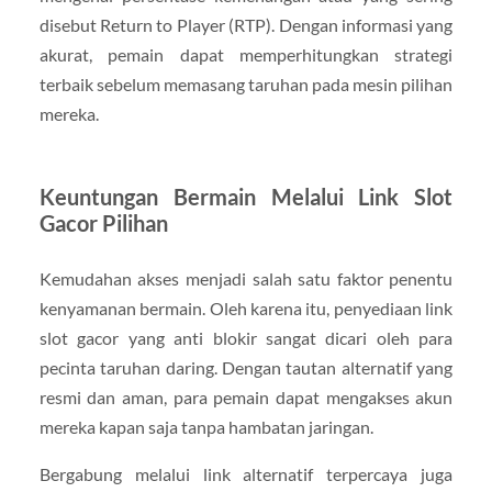
disebut Return to Player (RTP). Dengan informasi yang
akurat, pemain dapat memperhitungkan strategi
terbaik sebelum memasang taruhan pada mesin pilihan
mereka.
Keuntungan Bermain Melalui Link Slot
Gacor Pilihan
Kemudahan akses menjadi salah satu faktor penentu
kenyamanan bermain. Oleh karena itu, penyediaan link
slot gacor yang anti blokir sangat dicari oleh para
pecinta taruhan daring. Dengan tautan alternatif yang
resmi dan aman, para pemain dapat mengakses akun
mereka kapan saja tanpa hambatan jaringan.
Bergabung melalui link alternatif terpercaya juga