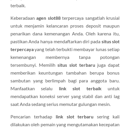
terbaik.
Keberadaan
agen slot88
terpercaya sangatlah krusial
untuk menjamin kelancaran proses deposit maupun
penarikan dana kemenangan Anda. Oleh karena itu,
pastikan Anda hanya mendaftarkan diri pada
situs slot
terpercaya
yang telah terbukti membayar lunas setiap
kemenangan membernya tanpa potongan
tersembunyi. Memilih
situs slot terbaru
juga dapat
memberikan keuntungan tambahan berupa bonus
sambutan yang berlimpah bagi para anggota baru.
Manfaatkan selalu
link slot terbaik
untuk
mendapatkan koneksi server yang stabil dan anti lag
saat Anda sedang serius memutar gulungan mesin.
Pencarian terhadap
link slot terbaru
sering kali
dilakukan oleh pemain yang mengutamakan kecepatan