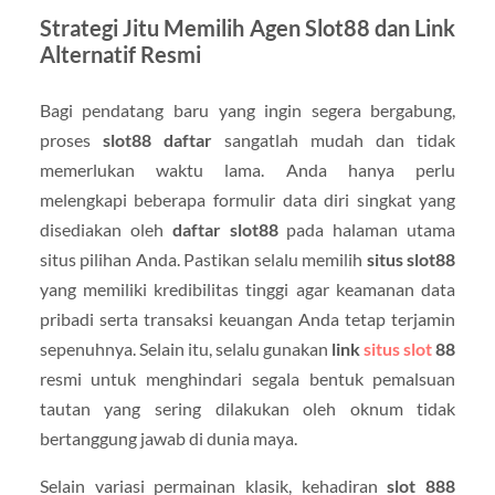
Strategi Jitu Memilih Agen Slot88 dan Link
Alternatif Resmi
Bagi pendatang baru yang ingin segera bergabung,
proses
slot88 daftar
sangatlah mudah dan tidak
memerlukan waktu lama. Anda hanya perlu
melengkapi beberapa formulir data diri singkat yang
disediakan oleh
daftar slot88
pada halaman utama
situs pilihan Anda. Pastikan selalu memilih
situs slot88
yang memiliki kredibilitas tinggi agar keamanan data
pribadi serta transaksi keuangan Anda tetap terjamin
sepenuhnya. Selain itu, selalu gunakan
link
situs slot
88
resmi untuk menghindari segala bentuk pemalsuan
tautan yang sering dilakukan oleh oknum tidak
bertanggung jawab di dunia maya.
Selain variasi permainan klasik, kehadiran
slot 888