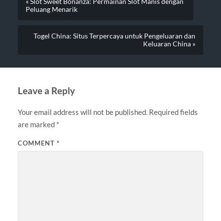
« Slot Sweet Bonanza: Permainan Slot Manis dengan
Peluang Menarik
Togel China: Situs Terpercaya untuk Pengeluaran dan
Keluaran China »
Leave a Reply
Your email address will not be published.
Required fields
are marked
*
COMMENT
*