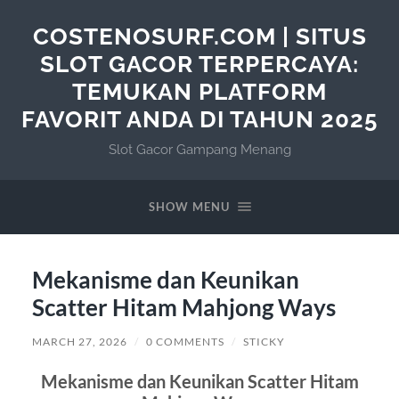
COSTENOSURF.COM | SITUS
SLOT GACOR TERPERCAYA:
TEMUKAN PLATFORM
FAVORIT ANDA DI TAHUN 2025
Slot Gacor Gampang Menang
SHOW MENU
Mekanisme dan Keunikan
Scatter Hitam Mahjong Ways
MARCH 27, 2026
/
0 COMMENTS
/
STICKY
Mekanisme dan Keunikan Scatter Hitam