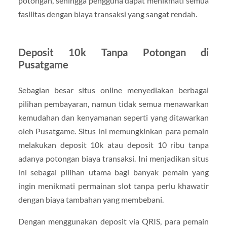
potongan, sehingga pengguna dapat menikmati semua
fasilitas dengan biaya transaksi yang sangat rendah.
Deposit 10k Tanpa Potongan di
Pusatgame
Sebagian besar situs online menyediakan berbagai
pilihan pembayaran, namun tidak semua menawarkan
kemudahan dan kenyamanan seperti yang ditawarkan
oleh Pusatgame. Situs ini memungkinkan para pemain
melakukan deposit 10k atau deposit 10 ribu tanpa
adanya potongan biaya transaksi. Ini menjadikan situs
ini sebagai pilihan utama bagi banyak pemain yang
ingin menikmati permainan slot tanpa perlu khawatir
dengan biaya tambahan yang membebani.
Dengan menggunakan deposit via QRIS, para pemain