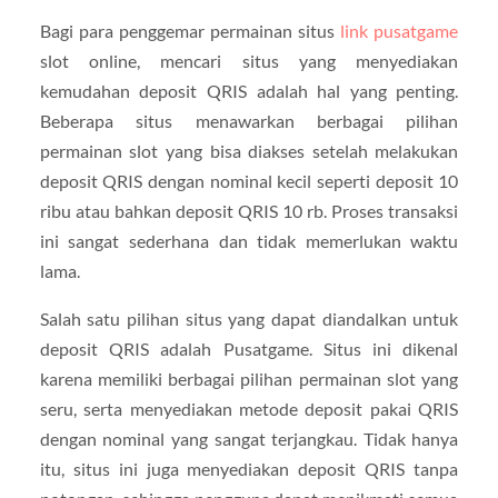
Bagi para penggemar permainan situs
link pusatgame
slot online, mencari situs yang menyediakan
kemudahan deposit QRIS adalah hal yang penting.
Beberapa situs menawarkan berbagai pilihan
permainan slot yang bisa diakses setelah melakukan
deposit QRIS dengan nominal kecil seperti deposit 10
ribu atau bahkan deposit QRIS 10 rb. Proses transaksi
ini sangat sederhana dan tidak memerlukan waktu
lama.
Salah satu pilihan situs yang dapat diandalkan untuk
deposit QRIS adalah Pusatgame. Situs ini dikenal
karena memiliki berbagai pilihan permainan slot yang
seru, serta menyediakan metode deposit pakai QRIS
dengan nominal yang sangat terjangkau. Tidak hanya
itu, situs ini juga menyediakan deposit QRIS tanpa