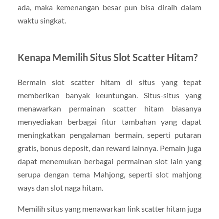
ada, maka kemenangan besar pun bisa diraih dalam
waktu singkat.
Kenapa Memilih Situs Slot Scatter Hitam?
Bermain slot scatter hitam di situs yang tepat
memberikan banyak keuntungan. Situs-situs yang
menawarkan permainan scatter hitam biasanya
menyediakan berbagai fitur tambahan yang dapat
meningkatkan pengalaman bermain, seperti putaran
gratis, bonus deposit, dan reward lainnya. Pemain juga
dapat menemukan berbagai permainan slot lain yang
serupa dengan tema Mahjong, seperti slot mahjong
ways dan slot naga hitam.
Memilih situs yang menawarkan link scatter hitam juga