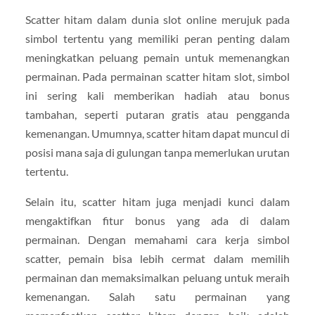
Scatter hitam dalam dunia slot online merujuk pada
simbol tertentu yang memiliki peran penting dalam
meningkatkan peluang pemain untuk memenangkan
permainan. Pada permainan scatter hitam slot, simbol
ini sering kali memberikan hadiah atau bonus
tambahan, seperti putaran gratis atau pengganda
kemenangan. Umumnya, scatter hitam dapat muncul di
posisi mana saja di gulungan tanpa memerlukan urutan
tertentu.
Selain itu, scatter hitam juga menjadi kunci dalam
mengaktifkan fitur bonus yang ada di dalam
permainan. Dengan memahami cara kerja simbol
scatter, pemain bisa lebih cermat dalam memilih
permainan dan memaksimalkan peluang untuk meraih
kemenangan. Salah satu permainan yang