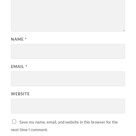
NAME
*
EMAIL
*
WEBSITE
Save my name, email, and website in this browser for the
next time I comment.