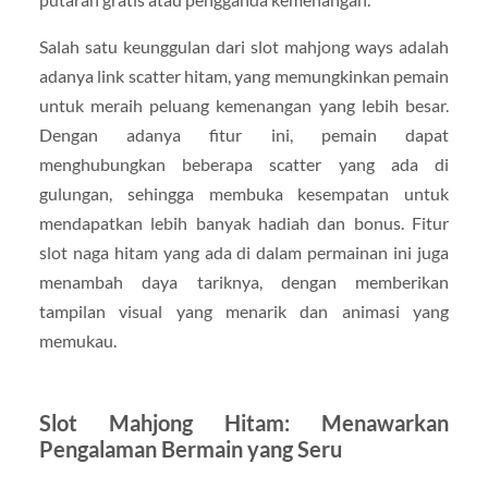
Salah satu keunggulan dari slot mahjong ways adalah
adanya link scatter hitam, yang memungkinkan pemain
untuk meraih peluang kemenangan yang lebih besar.
Dengan adanya fitur ini, pemain dapat
menghubungkan beberapa scatter yang ada di
gulungan, sehingga membuka kesempatan untuk
mendapatkan lebih banyak hadiah dan bonus. Fitur
slot naga hitam yang ada di dalam permainan ini juga
menambah daya tariknya, dengan memberikan
tampilan visual yang menarik dan animasi yang
memukau.
Slot Mahjong Hitam: Menawarkan
Pengalaman Bermain yang Seru