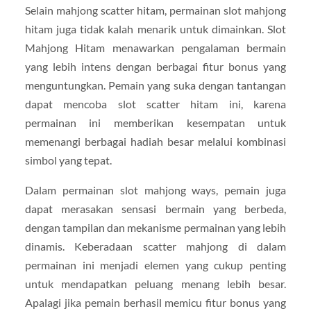
Selain mahjong scatter hitam, permainan slot mahjong
hitam juga tidak kalah menarik untuk dimainkan. Slot
Mahjong Hitam menawarkan pengalaman bermain
yang lebih intens dengan berbagai fitur bonus yang
menguntungkan. Pemain yang suka dengan tantangan
dapat mencoba slot scatter hitam ini, karena
permainan ini memberikan kesempatan untuk
memenangi berbagai hadiah besar melalui kombinasi
simbol yang tepat.
Dalam permainan slot mahjong ways, pemain juga
dapat merasakan sensasi bermain yang berbeda,
dengan tampilan dan mekanisme permainan yang lebih
dinamis. Keberadaan scatter mahjong di dalam
permainan ini menjadi elemen yang cukup penting
untuk mendapatkan peluang menang lebih besar.
Apalagi jika pemain berhasil memicu fitur bonus yang