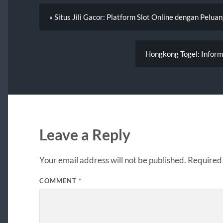
« Situs Jili Gacor: Platform Slot Online dengan Pelu
Hongkong Togel: Inform
Leave a Reply
Your email address will not be published.
Required 
COMMENT
*