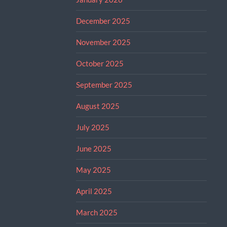
December 2025
November 2025
October 2025
September 2025
August 2025
July 2025
June 2025
May 2025
April 2025
March 2025