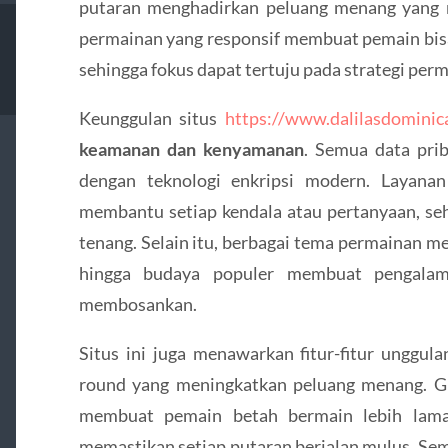
putaran menghadirkan peluang menang yang ny
permainan yang responsif membuat pemain bis
sehingga fokus dapat tertuju pada strategi per
Keunggulan situs
https://www.dalilasdominic
keamanan dan kenyamanan
. Semua data prib
dengan teknologi enkripsi modern. Layana
membantu setiap kendala atau pertanyaan, se
tenang. Selain itu, berbagai tema permainan me
hingga budaya populer membuat pengalam
membosankan.
Situs ini juga menawarkan fitur-fitur unggula
round yang meningkatkan peluang menang. Gra
membuat pemain betah bermain lebih lama
memastikan setiap putaran berjalan mulus. Sem