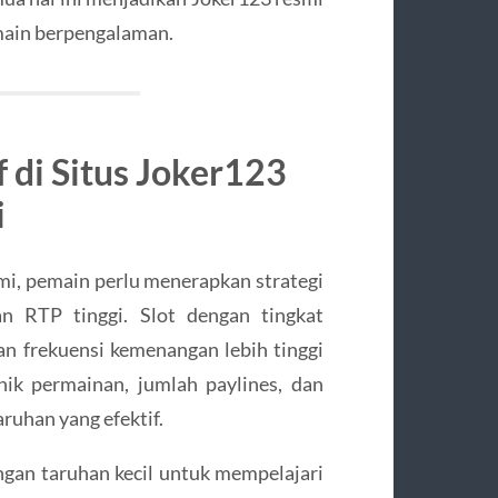
main berpengalaman.
f di Situs Joker123
i
smi, pemain perlu menerapkan strategi
an RTP tinggi. Slot dengan tingkat
n frekuensi kemenangan lebih tinggi
ik permainan, jumlah paylines, dan
uhan yang efektif.
ngan taruhan kecil untuk mempelajari