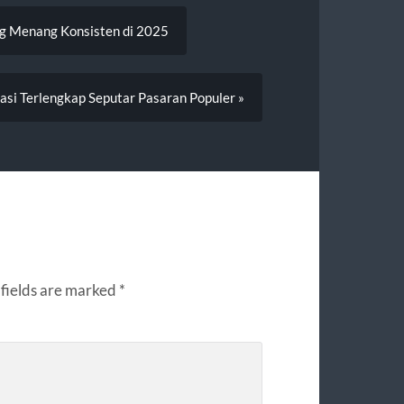
ang Menang Konsisten di 2025
asi Terlengkap Seputar Pasaran Populer »
fields are marked
*