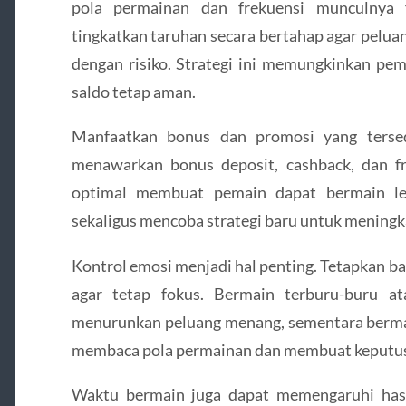
pola permainan dan frekuensi munculnya fi
tingkatkan taruhan secara bertahap agar pelua
dengan risiko. Strategi ini memungkinkan pe
saldo tetap aman.
Manfaatkan bonus dan promosi yang tersed
menawarkan bonus deposit, cashback, dan f
optimal membuat pemain dapat bermain l
sekaligus mencoba strategi baru untuk mening
Kontrol emosi menjadi hal penting. Tetapkan b
agar tetap fokus. Bermain terburu-buru a
menurunkan peluang menang, sementara berm
membaca pola permainan dan membuat keputusa
Waktu bermain juga dapat memengaruhi has