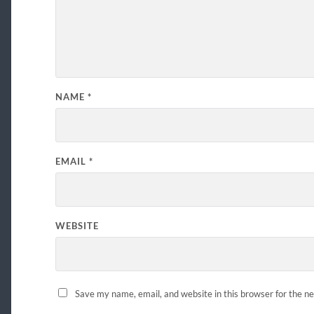
NAME
*
EMAIL
*
WEBSITE
Save my name, email, and website in this browser for the n