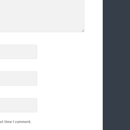
ext time I comment.