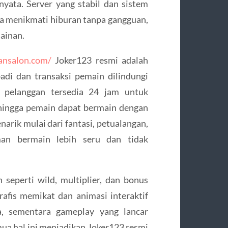
ata. Server yang stabil dan sistem
a menikmati hiburan tanpa gangguan,
mainan.
ansalon.com/
Joker123 resmi adalah
adi dan transaksi pemain dilindungi
n pelanggan tersedia 24 jam untuk
hingga pemain dapat bermain dengan
narik mulai dari fantasi, petualangan,
an bermain lebih seru dan tidak
n seperti wild, multiplier, dan bonus
fis memikat dan animasi interaktif
, sementara gameplay yang lancar
ua hal ini menjadikan Joker123 resmi