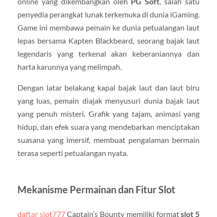
online yang dikembangkan oleh
PG Soft
, salah satu
penyedia perangkat lunak terkemuka di dunia iGaming.
Game ini membawa pemain ke dunia petualangan laut
lepas bersama Kapten Blackbeard, seorang bajak laut
legendaris yang terkenal akan keberaniannya dan
harta karunnya yang melimpah.
Dengan latar belakang kapal bajak laut dan laut biru
yang luas, pemain diajak menyusuri dunia bajak laut
yang penuh misteri. Grafik yang tajam, animasi yang
hidup, dan efek suara yang mendebarkan menciptakan
suasana yang imersif, membuat pengalaman bermain
terasa seperti petualangan nyata.
Mekanisme Permainan dan Fitur Slot
daftar slot777
Captain’s Bounty memiliki format
slot 5