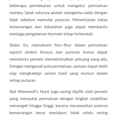
beberapa pendekatan untuk mengatur permainan
mereka. Salah satunya adalah mengelola saldo dengan
bijak sebelum memulai putaran. Menentukan batas
kemenangan dan kekalahan juga dapat membantu
menjaga pengalaman bermain tetap terkendali.
Selain itu, memahami fitur-fitur dalam permainan
seperti simbol khusus dan putaran bonus dapat
membantu pemain memaksimalkan peluang yang ada.
Dengan mengenali pola permainan, pemain dapat lebih
siap menghadapi variasi hasil yang muncul dalam
setiap putaran.
Slot Werewolf’s Hunt juga sering dipilih oleh pemain
yang menyukai permainan dengan tingkat volatilitas
menengah hingga tinggi, karena menawarkan potensi
kemenangan besar meskipun tidak selalu sering