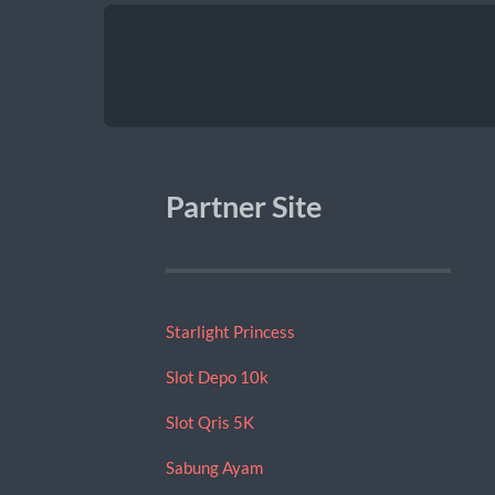
Partner Site
Starlight Princess
Slot Depo 10k
Slot Qris 5K
Sabung Ayam