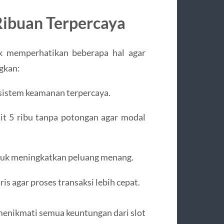
 Ribuan Terpercaya
uk memperhatikan beberapa hal agar
gkan:
n sistem keamanan terpercaya.
sit 5 ribu tanpa potongan agar modal
ntuk meningkatkan peluang menang.
is agar proses transaksi lebih cepat.
menikmati semua keuntungan dari slot