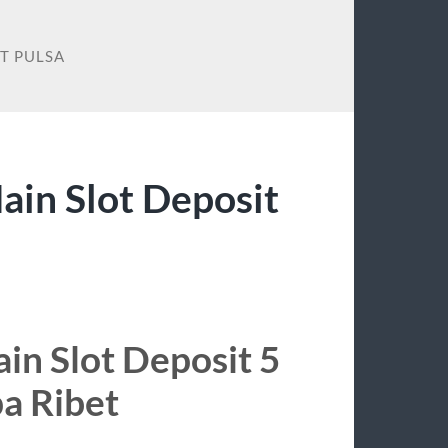
IT PULSA
ain Slot Deposit
ain Slot Deposit 5
a Ribet