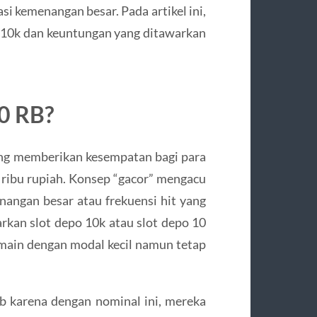
i kemenangan besar. Pada artikel ini,
o 10k dan keuntungan yang ditawarkan
10 RB?
 yang memberikan kesempatan bagi para
 ribu rupiah. Konsep “gacor” mengacu
angan besar atau frekuensi hit yang
rkan slot depo 10k atau slot depo 10
main dengan modal kecil namun tetap
b karena dengan nominal ini, mereka