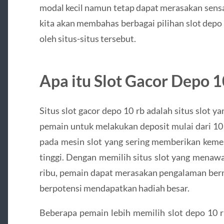
modal kecil namun tetap dapat merasakan sensas
kita akan membahas berbagai pilihan slot dep
oleh situs-situs tersebut.
Apa itu Slot Gacor Depo 
Situs slot gacor depo 10 rb adalah situs slot
pemain untuk melakukan deposit mulai dari 10
pada mesin slot yang sering memberikan kemen
tinggi. Dengan memilih situs slot yang menawa
ribu, pemain dapat merasakan pengalaman ber
berpotensi mendapatkan hadiah besar.
Beberapa pemain lebih memilih slot depo 10 r