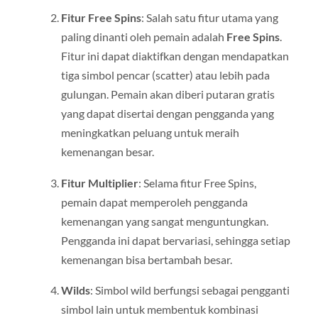
Fitur Free Spins
: Salah satu fitur utama yang
paling dinanti oleh pemain adalah
Free Spins
.
Fitur ini dapat diaktifkan dengan mendapatkan
tiga simbol pencar (scatter) atau lebih pada
gulungan. Pemain akan diberi putaran gratis
yang dapat disertai dengan pengganda yang
meningkatkan peluang untuk meraih
kemenangan besar.
Fitur Multiplier
: Selama fitur Free Spins,
pemain dapat memperoleh pengganda
kemenangan yang sangat menguntungkan.
Pengganda ini dapat bervariasi, sehingga setiap
kemenangan bisa bertambah besar.
Wilds
: Simbol wild berfungsi sebagai pengganti
simbol lain untuk membentuk kombinasi