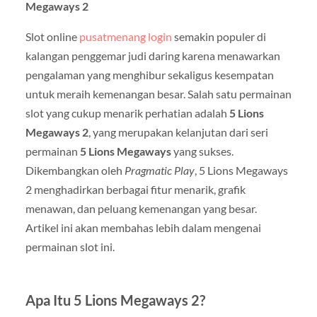
Megaways 2
Slot online
pusatmenang login
semakin populer di
kalangan penggemar judi daring karena menawarkan
pengalaman yang menghibur sekaligus kesempatan
untuk meraih kemenangan besar. Salah satu permainan
slot yang cukup menarik perhatian adalah
5 Lions
Megaways 2
, yang merupakan kelanjutan dari seri
permainan
5 Lions Megaways
yang sukses.
Dikembangkan oleh
Pragmatic Play
, 5 Lions Megaways
2 menghadirkan berbagai fitur menarik, grafik
menawan, dan peluang kemenangan yang besar.
Artikel ini akan membahas lebih dalam mengenai
permainan slot ini.
Apa Itu 5 Lions Megaways 2?