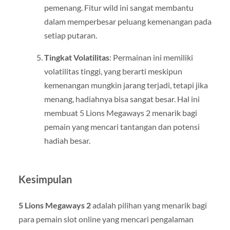
pemenang. Fitur wild ini sangat membantu
dalam memperbesar peluang kemenangan pada
setiap putaran.
Tingkat Volatilitas
: Permainan ini memiliki
volatilitas tinggi, yang berarti meskipun
kemenangan mungkin jarang terjadi, tetapi jika
menang, hadiahnya bisa sangat besar. Hal ini
membuat 5 Lions Megaways 2 menarik bagi
pemain yang mencari tantangan dan potensi
hadiah besar.
Kesimpulan
5 Lions Megaways 2
adalah pilihan yang menarik bagi
para pemain slot online yang mencari pengalaman