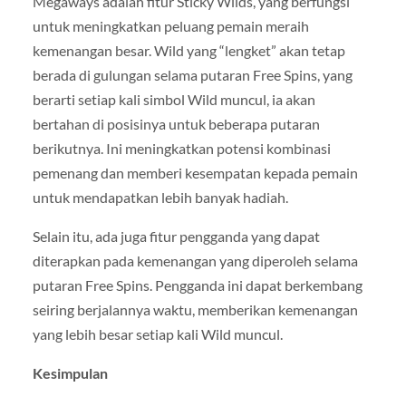
Megaways adalah fitur Sticky Wilds, yang berfungsi
untuk meningkatkan peluang pemain meraih
kemenangan besar. Wild yang “lengket” akan tetap
berada di gulungan selama putaran Free Spins, yang
berarti setiap kali simbol Wild muncul, ia akan
bertahan di posisinya untuk beberapa putaran
berikutnya. Ini meningkatkan potensi kombinasi
pemenang dan memberi kesempatan kepada pemain
untuk mendapatkan lebih banyak hadiah.
Selain itu, ada juga fitur pengganda yang dapat
diterapkan pada kemenangan yang diperoleh selama
putaran Free Spins. Pengganda ini dapat berkembang
seiring berjalannya waktu, memberikan kemenangan
yang lebih besar setiap kali Wild muncul.
Kesimpulan