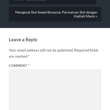
Mengenal Slot Sweet Bonanza: Permainan Slot dengan
Hadiah Manis »
Leave a Reply
Your email address will not be published.
Required fields
are marked
*
COMMENT
*