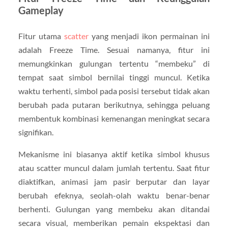
Gameplay
Fitur utama
scatter
yang menjadi ikon permainan ini
adalah Freeze Time. Sesuai namanya, fitur ini
memungkinkan gulungan tertentu “membeku” di
tempat saat simbol bernilai tinggi muncul. Ketika
waktu terhenti, simbol pada posisi tersebut tidak akan
berubah pada putaran berikutnya, sehingga peluang
membentuk kombinasi kemenangan meningkat secara
signifikan.
Mekanisme ini biasanya aktif ketika simbol khusus
atau scatter muncul dalam jumlah tertentu. Saat fitur
diaktifkan, animasi jam pasir berputar dan layar
berubah efeknya, seolah-olah waktu benar-benar
berhenti. Gulungan yang membeku akan ditandai
secara visual, memberikan pemain ekspektasi dan