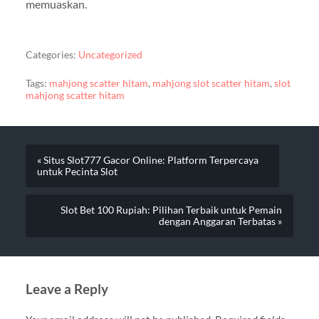
memuaskan.
Categories:
Uncategorized
Tags:
mahjong scatter hitam
,
mahjong slot scatter hitam
,
slot
mahjong scatter hitam
« Situs Slot777 Gacor Online: Platform Terpercaya
untuk Pecinta Slot
Slot Bet 100 Rupiah: Pilihan Terbaik untuk Pemain
dengan Anggaran Terbatas »
Leave a Reply