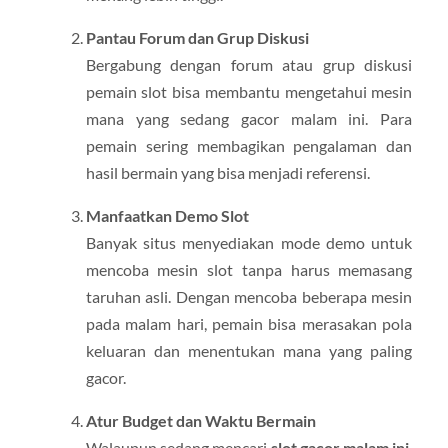
Pantau Forum dan Grup Diskusi
Bergabung dengan forum atau grup diskusi
pemain slot bisa membantu mengetahui mesin
mana yang sedang gacor malam ini. Para
pemain sering membagikan pengalaman dan
hasil bermain yang bisa menjadi referensi.
Manfaatkan Demo Slot
Banyak situs menyediakan mode demo untuk
mencoba mesin slot tanpa harus memasang
taruhan asli. Dengan mencoba beberapa mesin
pada malam hari, pemain bisa merasakan pola
keluaran dan menentukan mana yang paling
gacor.
Atur Budget dan Waktu Bermain
Walaupun sedang mencari
slot gacor malam ini
,