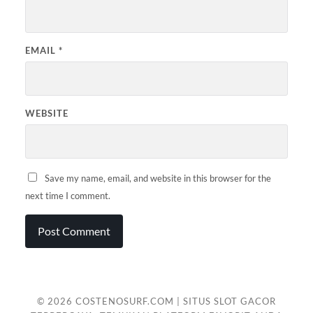
EMAIL
*
WEBSITE
Save my name, email, and website in this browser for the
next time I comment.
© 2026
COSTENOSURF.COM | SITUS SLOT GACOR