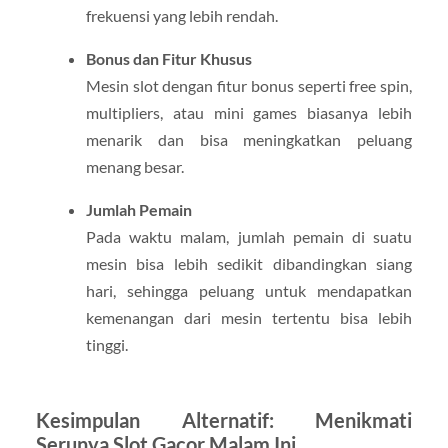
frekuensi yang lebih rendah.
Bonus dan Fitur Khusus
Mesin slot dengan fitur bonus seperti free spin,
multipliers, atau mini games biasanya lebih
menarik dan bisa meningkatkan peluang
menang besar.
Jumlah Pemain
Pada waktu malam, jumlah pemain di suatu
mesin bisa lebih sedikit dibandingkan siang
hari, sehingga peluang untuk mendapatkan
kemenangan dari mesin tertentu bisa lebih
tinggi.
Kesimpulan Alternatif: Menikmati
Serunya Slot Gacor Malam Ini