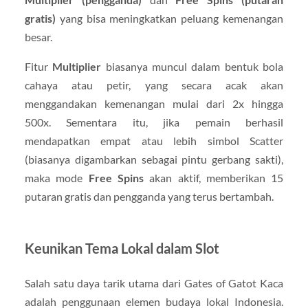
gratis)
yang bisa meningkatkan peluang kemenangan
besar.
Fitur
Multiplier
biasanya muncul dalam bentuk bola
cahaya atau petir, yang secara acak akan
menggandakan kemenangan mulai dari 2x hingga
500x. Sementara itu, jika pemain berhasil
mendapatkan empat atau lebih simbol Scatter
(biasanya digambarkan sebagai pintu gerbang sakti),
maka mode
Free Spins
akan aktif, memberikan 15
putaran gratis dan pengganda yang terus bertambah.
Keunikan Tema Lokal dalam Slot
Salah satu daya tarik utama dari Gates of Gatot Kaca
adalah penggunaan elemen budaya lokal Indonesia.