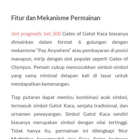
Fitur dan Mekanisme Permainan
slot pragmatic bet 200
Gates of Gatot Kaca biasanya
dimainkan dalam format 6 gulungan dengan
mekanisme “Pay Anywhere” atau pembayaran di posisi
manapun, mirip dengan slot populer seperti Gates of
Olympus. Pemain cukup mencocokkan simbol-simbol
yang sama minimal delapan kali di layar untuk
mendapatkan kemenangan.
Tiap putaran dapat memicu kombinasi acak simbol,
termasuk simbol Gatot Kaca, senjata tradisional, dan
ornamen pewayangan. Simbol Gatot Kaca sendiri
biasanya merupakan simbol dengan nilai tertinggi.
Tidak hanya itu, permainan ini dilengkapi fitur
Multiplier (pengganda)
dan
Free Spins (putaran