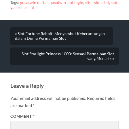
Tags:
pusatwin daftar
,
pusatwin slot login
,
situs slot
,
slot
,
slot
gacor hari ini
« Slot Fortune Rabbit: Menyambut Keberuntungan
dalam Dunia Permainan Slot
Slot Starlight Princess 1000: Sensasi Permainan Slot
yang Menarik »
Leave a Reply
Your email address will not be published.
Required fields
are marked
*
COMMENT
*