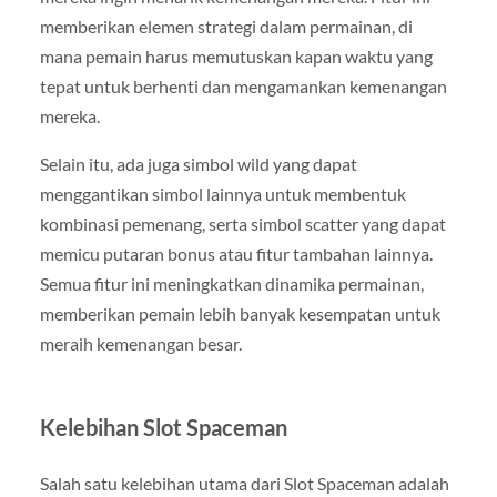
memberikan elemen strategi dalam permainan, di
mana pemain harus memutuskan kapan waktu yang
tepat untuk berhenti dan mengamankan kemenangan
mereka.
Selain itu, ada juga simbol wild yang dapat
menggantikan simbol lainnya untuk membentuk
kombinasi pemenang, serta simbol scatter yang dapat
memicu putaran bonus atau fitur tambahan lainnya.
Semua fitur ini meningkatkan dinamika permainan,
memberikan pemain lebih banyak kesempatan untuk
meraih kemenangan besar.
Kelebihan Slot Spaceman
Salah satu kelebihan utama dari Slot Spaceman adalah