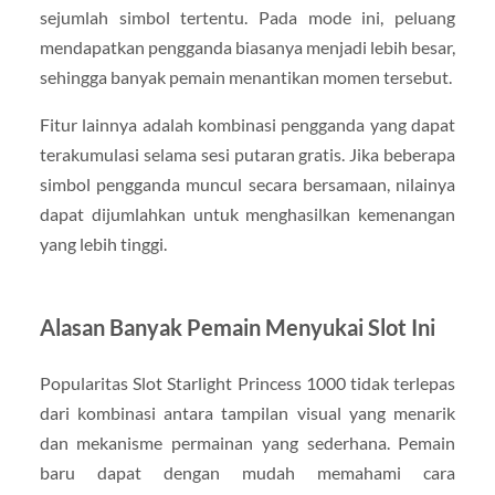
sejumlah simbol tertentu. Pada mode ini, peluang
mendapatkan pengganda biasanya menjadi lebih besar,
sehingga banyak pemain menantikan momen tersebut.
Fitur lainnya adalah kombinasi pengganda yang dapat
terakumulasi selama sesi putaran gratis. Jika beberapa
simbol pengganda muncul secara bersamaan, nilainya
dapat dijumlahkan untuk menghasilkan kemenangan
yang lebih tinggi.
Alasan Banyak Pemain Menyukai Slot Ini
Popularitas Slot Starlight Princess 1000 tidak terlepas
dari kombinasi antara tampilan visual yang menarik
dan mekanisme permainan yang sederhana. Pemain
baru dapat dengan mudah memahami cara