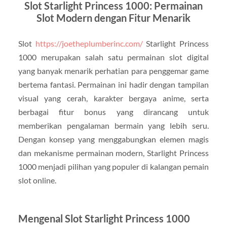
Slot Starlight Princess 1000: Permainan
Slot Modern dengan Fitur Menarik
Slot
https://joetheplumberinc.com/
Starlight Princess
1000 merupakan salah satu permainan slot digital
yang banyak menarik perhatian para penggemar game
bertema fantasi. Permainan ini hadir dengan tampilan
visual yang cerah, karakter bergaya anime, serta
berbagai fitur bonus yang dirancang untuk
memberikan pengalaman bermain yang lebih seru.
Dengan konsep yang menggabungkan elemen magis
dan mekanisme permainan modern, Starlight Princess
1000 menjadi pilihan yang populer di kalangan pemain
slot online.
Mengenal Slot Starlight Princess 1000