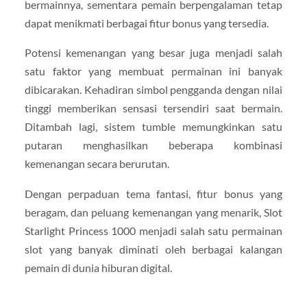
bermainnya, sementara pemain berpengalaman tetap
dapat menikmati berbagai fitur bonus yang tersedia.
Potensi kemenangan yang besar juga menjadi salah
satu faktor yang membuat permainan ini banyak
dibicarakan. Kehadiran simbol pengganda dengan nilai
tinggi memberikan sensasi tersendiri saat bermain.
Ditambah lagi, sistem tumble memungkinkan satu
putaran menghasilkan beberapa kombinasi
kemenangan secara berurutan.
Dengan perpaduan tema fantasi, fitur bonus yang
beragam, dan peluang kemenangan yang menarik, Slot
Starlight Princess 1000 menjadi salah satu permainan
slot yang banyak diminati oleh berbagai kalangan
pemain di dunia hiburan digital.