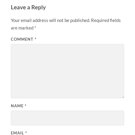
Leave a Reply
Your email address will not be published.
Required fields
are marked
*
COMMENT
*
NAME
*
EMAIL
*