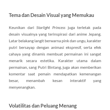
Tema dan Desain Visual yang Memukau
Keunikan dari
Starlight Princess
juga terletak pada
desain visualnya yang terinspirasi dari anime Jepang.
Latar belakang langit berwarna pink dan ungu, karakter
putri bersayap dengan animasi ekspresif, serta efek
cahaya yang dinamis membuat permainan ini sangat
menarik secara estetika. Karakter utama dalam
permainan, sang Putri Bintang, juga akan memberikan
komentar saat pemain mendapatkan kemenangan
besar, menambah kesan interaktif yang
menyenangkan.
Volatilitas dan Peluang Menang