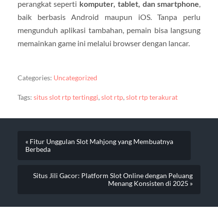
perangkat seperti
komputer, tablet, dan smartphone
,
baik berbasis Android maupun iOS. Tanpa perlu
mengunduh aplikasi tambahan, pemain bisa langsung
memainkan game ini melalui browser dengan lancar.
Categories:
Uncategorized
Tags:
situs slot rtp tertinggi
,
slot rtp
,
slot rtp terakurat
« Fitur Unggulan Slot Mahjong yang Membuatnya
Berbeda
Situs Jili Gacor: Platform Slot Online dengan Peluang
Menang Konsisten di 2025 »