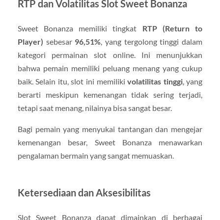
RTP dan Volatilitas Slot Sweet Bonanza
Sweet Bonanza memiliki tingkat
RTP (Return to
Player)
sebesar
96,51%
, yang tergolong tinggi dalam
kategori permainan slot online. Ini menunjukkan
bahwa pemain memiliki peluang menang yang cukup
baik. Selain itu, slot ini memiliki
volatilitas tinggi
, yang
berarti meskipun kemenangan tidak sering terjadi,
tetapi saat menang, nilainya bisa sangat besar.
Bagi pemain yang menyukai tantangan dan mengejar
kemenangan besar, Sweet Bonanza menawarkan
pengalaman bermain yang sangat memuaskan.
Ketersediaan dan Aksesibilitas
Slot Sweet Bonanza dapat dimainkan di berbagai