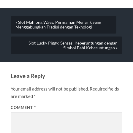
« Slot Mahjong Ways: Permainan Menarik yang
Menggabungkan Tradisi dengan Teknologi
Slot Lucky Piggy: Sensasi Keberuntungan dengan
Simbol Babi Keberuntungan »
Leave a Reply
Your email address will not be published.
Required fields
are marked
*
COMMENT
*