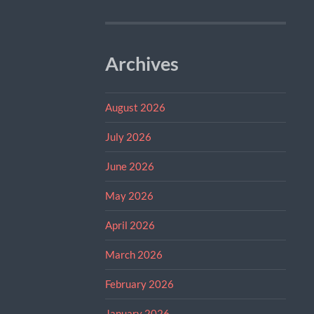
Archives
August 2026
July 2026
June 2026
May 2026
April 2026
March 2026
February 2026
January 2026