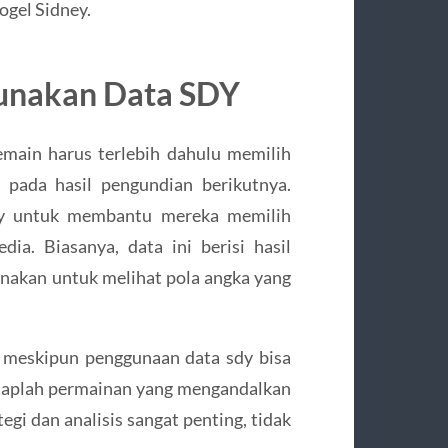
ogel Sidney.
unakan Data SDY
emain harus terlebih dahulu memilih
 pada hasil pengundian berikutnya.
y untuk membantu mereka memilih
dia. Biasanya, data ini berisi hasil
unakan untuk melihat pola angka yang
meskipun penggunaan data sdy bisa
etaplah permainan yang mengandalkan
egi dan analisis sangat penting, tidak