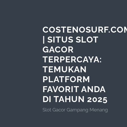
COSTENOSURF.CO
| SITUS SLOT
GACOR
TERPERCAYA:
TEMUKAN
PLATFORM
FAVORIT ANDA
DI TAHUN 2025
Slot Gacor Gampang Menang