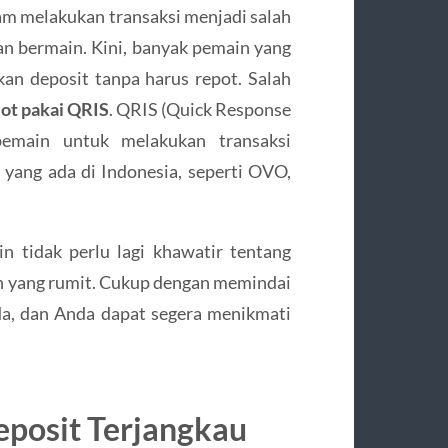
am
melakukan
transaksi
menjadi
salah
an
bermain.
Kini,
banyak
pemain
yang
kan
deposit
tanpa
harus
repot.
Salah
lot
pakai
QRIS
.
QRIS (
Quick
Response
pemain
untuk
melakukan
transaksi
l
yang
ada
di
Indonesia,
seperti
OVO,
ain
tidak
perlu
lagi
khawatir
tentang
n
yang
rumit.
Cukup
dengan
memindai
a,
dan
Anda
dapat
segera
menikmati
eposit
Terjangkau