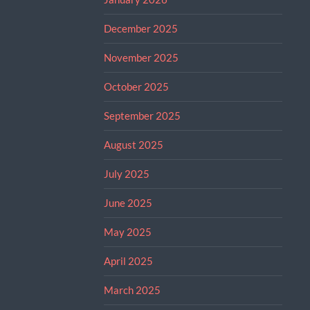
December 2025
November 2025
October 2025
September 2025
August 2025
July 2025
June 2025
May 2025
April 2025
March 2025