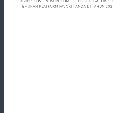
© 2026
COSTENOSURF.COM | SITUS SLOT GACOR TE
TEMUKAN PLATFORM FAVORIT ANDA DI TAHUN 202