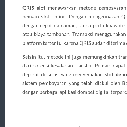
QRIS
slot
menawarkan
metode
pembayara
pemain
slot
online.
Dengan
menggunakan
Q
dengan
cepat
dan
aman,
tanpa
perlu
khawati
atau
biaya
tambahan.
Transaksi
menggunaka
platform
tertentu,
karena
QRIS
sudah
diterima
Selain
itu,
metode
ini
juga
memungkinkan
tra
dari
potensi
kesalahan
transfer.
Pemain
dapa
deposit
di
situs
yang
menyediakan
slot
depo
sistem
pembayaran
yang
telah
diakui
oleh
B
dengan
berbagai
aplikasi
dompet
digital
terperc