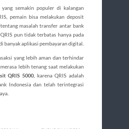
n
yang
semakin
populer
di
kalangan
RIS,
pemain
bisa
melakukan
deposit
r
tentang
masalah
transfer
antar
bank
n
QRIS
pun
tidak
terbatas
hanya
pada
di
banyak
aplikasi
pembayaran
digital.
nsaksi
yang
lebih
aman
dan
terhindar
t
merasa
lebih
tenang
saat
melakukan
sit
QRIS
5000
,
karena
QRIS
adalah
ank
Indonesia
dan
telah
terintegrasi
aya.