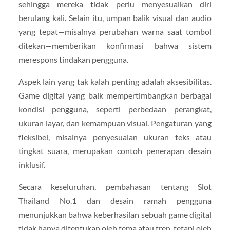
sehingga mereka tidak perlu menyesuaikan diri
berulang kali. Selain itu, umpan balik visual dan audio
yang tepat—misalnya perubahan warna saat tombol
ditekan—memberikan konfirmasi bahwa sistem
merespons tindakan pengguna.
Aspek lain yang tak kalah penting adalah aksesibilitas.
Game digital yang baik mempertimbangkan berbagai
kondisi pengguna, seperti perbedaan perangkat,
ukuran layar, dan kemampuan visual. Pengaturan yang
fleksibel, misalnya penyesuaian ukuran teks atau
tingkat suara, merupakan contoh penerapan desain
inklusif.
Secara keseluruhan, pembahasan tentang Slot
Thailand No.1 dan desain ramah pengguna
menunjukkan bahwa keberhasilan sebuah game digital
tidak hanya ditentukan oleh tema atau tren, tetapi oleh