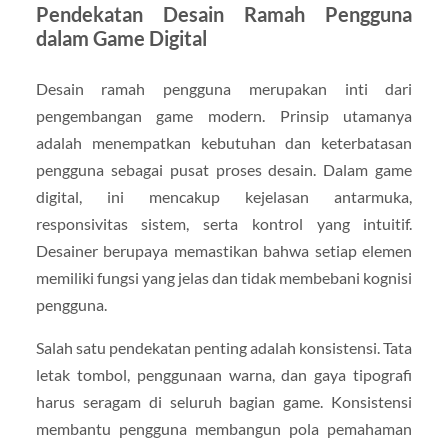
Pendekatan Desain Ramah Pengguna
dalam Game Digital
Desain ramah pengguna merupakan inti dari
pengembangan game modern. Prinsip utamanya
adalah menempatkan kebutuhan dan keterbatasan
pengguna sebagai pusat proses desain. Dalam game
digital, ini mencakup kejelasan antarmuka,
responsivitas sistem, serta kontrol yang intuitif.
Desainer berupaya memastikan bahwa setiap elemen
memiliki fungsi yang jelas dan tidak membebani kognisi
pengguna.
Salah satu pendekatan penting adalah konsistensi. Tata
letak tombol, penggunaan warna, dan gaya tipografi
harus seragam di seluruh bagian game. Konsistensi
membantu pengguna membangun pola pemahaman