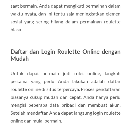
saat bermain. Anda dapat mengikuti permainan dalam
waktu nyata, dan ini tentu saja meningkatkan elemen
sosial yang sering hilang dalam permainan roulette
biasa.
Daftar dan Login Roulette Online dengan
Mudah
Untuk dapat bermain judi rolet online, langkah
pertama yang perlu Anda lakukan adalah daftar
roulette online di situs terpercaya. Proses pendaftaran
biasanya cukup mudah dan cepat, Anda hanya perlu
mengisi beberapa data pribadi dan membuat akun.
Setelah mendaftar, Anda dapat langsung login roulette
online dan mulai bermain.