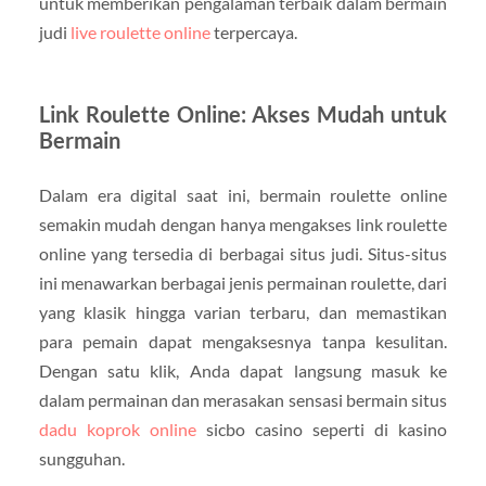
untuk memberikan pengalaman terbaik dalam bermain
judi
live roulette online
terpercaya
.
Link Roulette Online: Akses Mudah untuk
Bermain
Dalam era digital saat ini, bermain roulette online
semakin mudah dengan hanya mengakses link roulette
online yang tersedia di berbagai situs judi. Situs-situs
ini menawarkan berbagai jenis permainan roulette, dari
yang klasik hingga varian terbaru, dan memastikan
para pemain dapat mengaksesnya tanpa kesulitan.
Dengan satu klik, Anda dapat langsung masuk ke
dalam permainan dan merasakan sensasi bermain situs
dadu koprok online
sicbo casino
seperti di kasino
sungguhan.