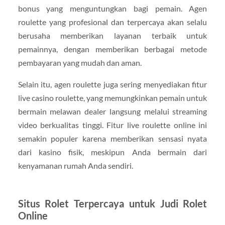
bonus yang menguntungkan bagi pemain. Agen
roulette yang profesional dan terpercaya akan selalu
berusaha memberikan layanan terbaik untuk
pemainnya, dengan memberikan berbagai metode
pembayaran yang mudah dan aman.
Selain itu, agen roulette juga sering menyediakan fitur
live casino roulette, yang memungkinkan pemain untuk
bermain melawan dealer langsung melalui streaming
video berkualitas tinggi. Fitur live roulette online ini
semakin populer karena memberikan sensasi nyata
dari kasino fisik, meskipun Anda bermain dari
kenyamanan rumah Anda sendiri.
Situs Rolet Terpercaya untuk Judi Rolet
Online