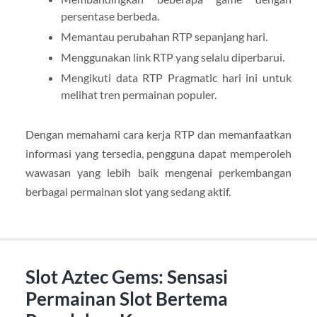
persentase berbeda.
Memantau perubahan RTP sepanjang hari.
Menggunakan link RTP yang selalu diperbarui.
Mengikuti data RTP Pragmatic hari ini untuk
melihat tren permainan populer.
Dengan memahami cara kerja RTP dan memanfaatkan
informasi yang tersedia, pengguna dapat memperoleh
wawasan yang lebih baik mengenai perkembangan
berbagai permainan slot yang sedang aktif.
Slot Aztec Gems: Sensasi
Permainan Slot Bertema