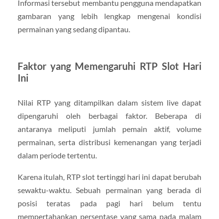
Informasi tersebut membantu pengguna mendapatkan
gambaran yang lebih lengkap mengenai kondisi
permainan yang sedang dipantau.
Faktor yang Memengaruhi RTP Slot Hari
Ini
Nilai RTP yang ditampilkan dalam sistem live dapat
dipengaruhi oleh berbagai faktor. Beberapa di
antaranya meliputi jumlah pemain aktif, volume
permainan, serta distribusi kemenangan yang terjadi
dalam periode tertentu.
Karena itulah, RTP slot tertinggi hari ini dapat berubah
sewaktu-waktu. Sebuah permainan yang berada di
posisi teratas pada pagi hari belum tentu
mempertahankan persentase yang sama pada malam