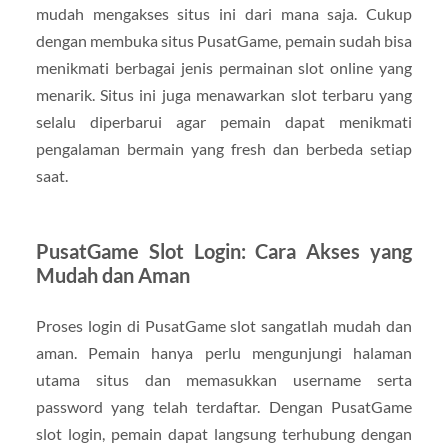
mudah mengakses situs ini dari mana saja. Cukup
dengan membuka situs PusatGame, pemain sudah bisa
menikmati berbagai jenis permainan slot online yang
menarik. Situs ini juga menawarkan slot terbaru yang
selalu diperbarui agar pemain dapat menikmati
pengalaman bermain yang fresh dan berbeda setiap
saat.
PusatGame Slot Login: Cara Akses yang
Mudah dan Aman
Proses login di PusatGame slot sangatlah mudah dan
aman. Pemain hanya perlu mengunjungi halaman
utama situs dan memasukkan username serta
password yang telah terdaftar. Dengan PusatGame
slot login, pemain dapat langsung terhubung dengan