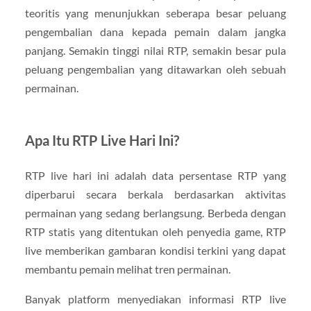
teoritis yang menunjukkan seberapa besar peluang
pengembalian dana kepada pemain dalam jangka
panjang. Semakin tinggi nilai RTP, semakin besar pula
peluang pengembalian yang ditawarkan oleh sebuah
permainan.
Apa Itu RTP Live Hari Ini?
RTP live hari ini adalah data persentase RTP yang
diperbarui secara berkala berdasarkan aktivitas
permainan yang sedang berlangsung. Berbeda dengan
RTP statis yang ditentukan oleh penyedia game, RTP
live memberikan gambaran kondisi terkini yang dapat
membantu pemain melihat tren permainan.
Banyak platform menyediakan informasi RTP live