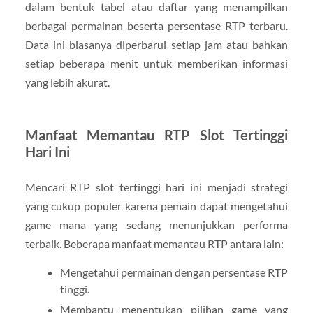
dalam bentuk tabel atau daftar yang menampilkan
berbagai permainan beserta persentase RTP terbaru.
Data ini biasanya diperbarui setiap jam atau bahkan
setiap beberapa menit untuk memberikan informasi
yang lebih akurat.
Manfaat Memantau RTP Slot Tertinggi
Hari Ini
Mencari RTP slot tertinggi hari ini menjadi strategi
yang cukup populer karena pemain dapat mengetahui
game mana yang sedang menunjukkan performa
terbaik. Beberapa manfaat memantau RTP antara lain:
Mengetahui permainan dengan persentase RTP
tinggi.
Membantu menentukan pilihan game yang