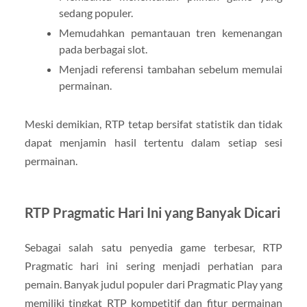
sedang populer.
Memudahkan pemantauan tren kemenangan
pada berbagai slot.
Menjadi referensi tambahan sebelum memulai
permainan.
Meski demikian, RTP tetap bersifat statistik dan tidak
dapat menjamin hasil tertentu dalam setiap sesi
permainan.
RTP Pragmatic Hari Ini yang Banyak Dicari
Sebagai salah satu penyedia game terbesar, RTP
Pragmatic hari ini sering menjadi perhatian para
pemain. Banyak judul populer dari Pragmatic Play yang
memiliki tingkat RTP kompetitif dan fitur permainan