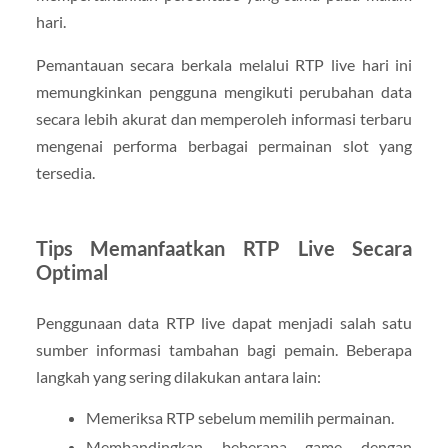
hari.
Pemantauan secara berkala melalui RTP live hari ini
memungkinkan pengguna mengikuti perubahan data
secara lebih akurat dan memperoleh informasi terbaru
mengenai performa berbagai permainan slot yang
tersedia.
Tips Memanfaatkan RTP Live Secara
Optimal
Penggunaan data RTP live dapat menjadi salah satu
sumber informasi tambahan bagi pemain. Beberapa
langkah yang sering dilakukan antara lain:
Memeriksa RTP sebelum memilih permainan.
Membandingkan beberapa game dengan