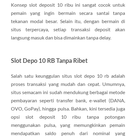
Konsep slot deposit 10 ribu ini sangat cocok untuk
pemain yang ingin bermain secara santai tanpa
tekanan modal besar. Selain itu, dengan bermain di
situs terpercaya, setiap transaksi deposit akan
langsung masuk dan bisa dimainkan tanpa delay.
Slot Depo 10 RB Tanpa Ribet
Salah satu keunggulan situs slot depo 10 rb adalah
proses transaksi yang mudah dan cepat. Umumnya,
situs semacam ini sudah mendukung berbagai metode
pembayaran seperti transfer bank, e-wallet (DANA,
OVO, GoPay), hingga pulsa. Bahkan, kini tersedia juga
opsi slot deposit 10 ribu tanpa potongan
menggunakan pulsa, yang memungkinkan pemain
mendapatkan saldo penuh dari nominal yang