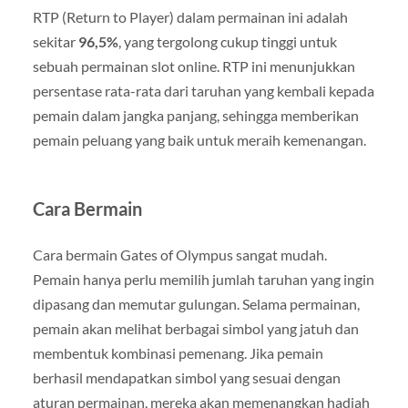
RTP (Return to Player) dalam permainan ini adalah
sekitar
96,5%
, yang tergolong cukup tinggi untuk
sebuah permainan slot online. RTP ini menunjukkan
persentase rata-rata dari taruhan yang kembali kepada
pemain dalam jangka panjang, sehingga memberikan
pemain peluang yang baik untuk meraih kemenangan.
Cara Bermain
Cara bermain Gates of Olympus sangat mudah.
Pemain hanya perlu memilih jumlah taruhan yang ingin
dipasang dan memutar gulungan. Selama permainan,
pemain akan melihat berbagai simbol yang jatuh dan
membentuk kombinasi pemenang. Jika pemain
berhasil mendapatkan simbol yang sesuai dengan
aturan permainan, mereka akan memenangkan hadiah