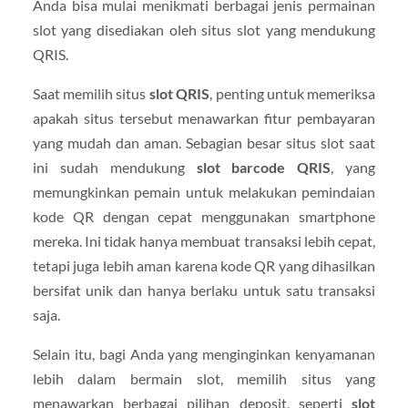
Anda bisa mulai menikmati berbagai jenis permainan
slot yang disediakan oleh situs slot yang mendukung
QRIS.
Saat memilih situs
slot QRIS
, penting untuk memeriksa
apakah situs tersebut menawarkan fitur pembayaran
yang mudah dan aman. Sebagian besar situs slot saat
ini sudah mendukung
slot barcode QRIS
, yang
memungkinkan pemain untuk melakukan pemindaian
kode QR dengan cepat menggunakan smartphone
mereka. Ini tidak hanya membuat transaksi lebih cepat,
tetapi juga lebih aman karena kode QR yang dihasilkan
bersifat unik dan hanya berlaku untuk satu transaksi
saja.
Selain itu, bagi Anda yang menginginkan kenyamanan
lebih dalam bermain slot, memilih situs yang
menawarkan berbagai pilihan deposit, seperti
slot