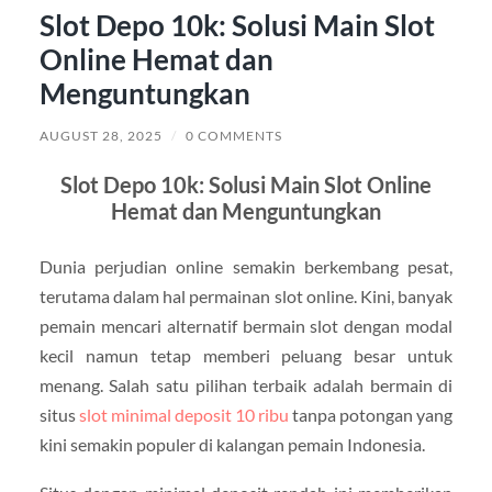
Slot Depo 10k: Solusi Main Slot
Online Hemat dan
Menguntungkan
AUGUST 28, 2025
/
0 COMMENTS
Slot Depo 10k: Solusi Main Slot Online
Hemat dan Menguntungkan
Dunia perjudian online semakin berkembang pesat,
terutama dalam hal permainan slot online. Kini, banyak
pemain mencari alternatif bermain slot dengan modal
kecil namun tetap memberi peluang besar untuk
menang. Salah satu pilihan terbaik adalah bermain di
situs
slot minimal deposit 10 ribu
tanpa potongan
yang
kini semakin populer di kalangan pemain Indonesia.