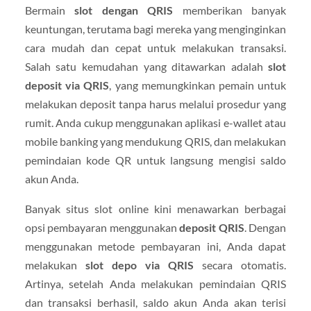
Bermain
slot dengan QRIS
memberikan banyak
keuntungan, terutama bagi mereka yang menginginkan
cara mudah dan cepat untuk melakukan transaksi.
Salah satu kemudahan yang ditawarkan adalah
slot
deposit via QRIS
, yang memungkinkan pemain untuk
melakukan deposit tanpa harus melalui prosedur yang
rumit. Anda cukup menggunakan aplikasi e-wallet atau
mobile banking yang mendukung QRIS, dan melakukan
pemindaian kode QR untuk langsung mengisi saldo
akun Anda.
Banyak situs slot online kini menawarkan berbagai
opsi pembayaran menggunakan
deposit QRIS
. Dengan
menggunakan metode pembayaran ini, Anda dapat
melakukan
slot depo via QRIS
secara otomatis.
Artinya, setelah Anda melakukan pemindaian QRIS
dan transaksi berhasil, saldo akun Anda akan terisi