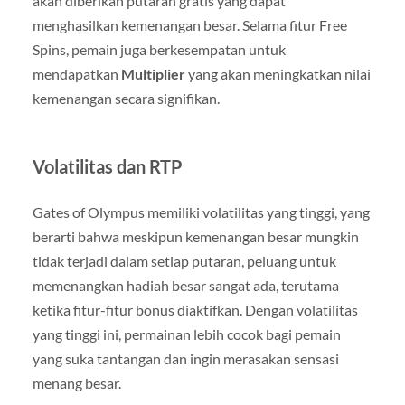
akan diberikan putaran gratis yang dapat
menghasilkan kemenangan besar. Selama fitur Free
Spins, pemain juga berkesempatan untuk
mendapatkan
Multiplier
yang akan meningkatkan nilai
kemenangan secara signifikan.
Volatilitas dan RTP
Gates of Olympus memiliki volatilitas yang tinggi, yang
berarti bahwa meskipun kemenangan besar mungkin
tidak terjadi dalam setiap putaran, peluang untuk
memenangkan hadiah besar sangat ada, terutama
ketika fitur-fitur bonus diaktifkan. Dengan volatilitas
yang tinggi ini, permainan lebih cocok bagi pemain
yang suka tantangan dan ingin merasakan sensasi
menang besar.