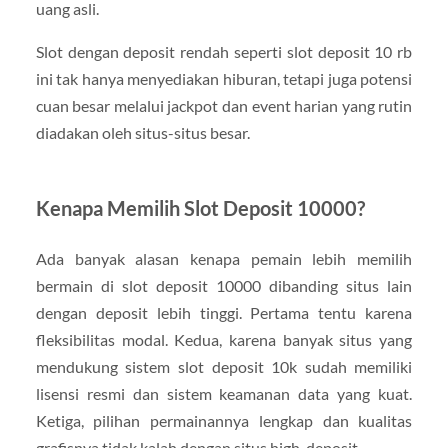
uang asli.
Slot dengan deposit rendah seperti slot deposit 10 rb
ini tak hanya menyediakan hiburan, tetapi juga potensi
cuan besar melalui jackpot dan event harian yang rutin
diadakan oleh situs-situs besar.
Kenapa Memilih Slot Deposit 10000?
Ada banyak alasan kenapa pemain lebih memilih
bermain di slot deposit 10000 dibanding situs lain
dengan deposit lebih tinggi. Pertama tentu karena
fleksibilitas modal. Kedua, karena banyak situs yang
mendukung sistem slot deposit 10k sudah memiliki
lisensi resmi dan sistem keamanan data yang kuat.
Ketiga, pilihan permainannya lengkap dan kualitas
grafisnya tidak kalah dengan situs high-deposit.