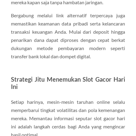
mereka kapan saja tanpa hambatan jaringan.
Bergabung melalui link alternatif terpercaya juga
memastikan keamanan data pribadi serta kelancaran
transaksi keuangan Anda. Mulai dari deposit hingga
penarikan dana dapat diproses dengan cepat berkat
dukungan metode pembayaran modern seperti
transfer bank lokal dan dompet digital.
Strategi Jitu Menemukan Slot Gacor Hari
Ini
Setiap harinya, mesin-mesin taruhan online selalu
memperbarui tingkat volatilitas dan pola kemenangan
mereka. Memantau informasi seputar slot gacor hari
ini adalah langkah cerdas bagi Anda yang mengincar
hasil optimal.