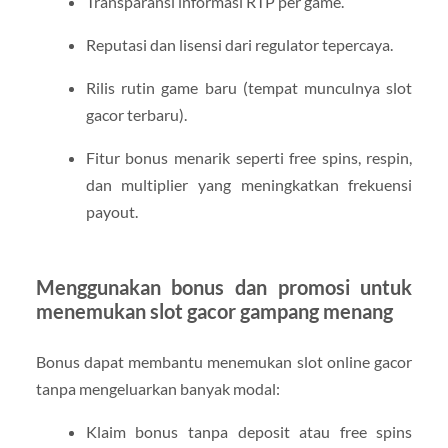
Transparansi informasi RTP per game.
Reputasi dan lisensi dari regulator tepercaya.
Rilis rutin game baru (tempat munculnya slot
gacor terbaru).
Fitur bonus menarik seperti free spins, respin,
dan multiplier yang meningkatkan frekuensi
payout.
Menggunakan bonus dan promosi untuk
menemukan slot gacor gampang menang
Bonus dapat membantu menemukan slot online gacor
tanpa mengeluarkan banyak modal:
Klaim bonus tanpa deposit atau free spins