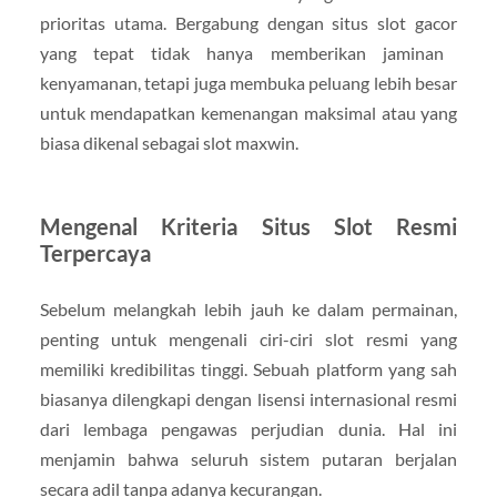
prioritas utama.
Bergabung dengan
situs slot gacor
yang tepat tidak hanya memberikan jaminan
kenyamanan, tetapi juga membuka peluang lebih besar
untuk mendapatkan kemenangan maksimal atau yang
biasa dikenal sebagai
slot maxwin
.
Mengenal Kriteria Situs Slot Resmi
Terpercaya
Sebelum melangkah lebih jauh ke dalam permainan,
penting untuk mengenali ciri-ciri slot resmi yang
memiliki kredibilitas tinggi. Sebuah platform yang sah
biasanya dilengkapi dengan lisensi internasional resmi
dari lembaga pengawas perjudian dunia. Hal ini
menjamin bahwa seluruh sistem putaran berjalan
secara adil tanpa adanya kecurangan.