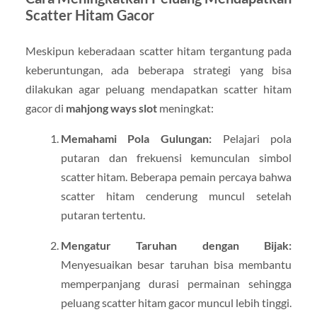
Scatter Hitam Gacor
Meskipun keberadaan scatter hitam tergantung pada
keberuntungan, ada beberapa strategi yang bisa
dilakukan agar peluang mendapatkan scatter hitam
gacor di
mahjong ways slot
meningkat:
Memahami Pola Gulungan:
Pelajari pola
putaran dan frekuensi kemunculan simbol
scatter hitam. Beberapa pemain percaya bahwa
scatter hitam cenderung muncul setelah
putaran tertentu.
Mengatur Taruhan dengan Bijak:
Menyesuaikan besar taruhan bisa membantu
memperpanjang durasi permainan sehingga
peluang scatter hitam gacor muncul lebih tinggi.