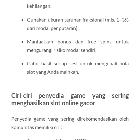
kehilangan.
Gunakan ukuran taruhan fraksional (mis. 1–3%
dari modal per putaran).
Manfaatkan bonus dan free spins untuk
mengurangi risiko modal sendiri.
Catat hasil setiap sesi untuk mengenali pola
slot yang Anda mainkan.
Ciri-ciri penyedia game yang sering
menghasilkan slot online gacor
Penyedia game yang sering direkomendasikan oleh
komunitas memiliki ciri: