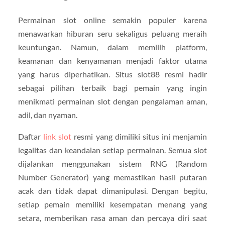
Permainan slot online semakin populer karena
menawarkan hiburan seru sekaligus peluang meraih
keuntungan. Namun, dalam memilih platform,
keamanan dan kenyamanan menjadi faktor utama
yang harus diperhatikan. Situs slot88 resmi hadir
sebagai pilihan terbaik bagi pemain yang ingin
menikmati permainan slot dengan pengalaman aman,
adil, dan nyaman.
Daftar
link slot
resmi yang dimiliki situs ini menjamin
legalitas dan keandalan setiap permainan. Semua slot
dijalankan menggunakan sistem RNG (Random
Number Generator) yang memastikan hasil putaran
acak dan tidak dapat dimanipulasi. Dengan begitu,
setiap pemain memiliki kesempatan menang yang
setara, memberikan rasa aman dan percaya diri saat