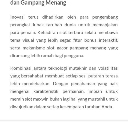
dan Gampang Menang
Inovasi terus dihadirkan oleh para pengembang
perangkat lunak taruhan dunia untuk memanjakan
para pemain. Kehadiran slot terbaru selalu membawa
tema visual yang lebih segar, fitur bonus interaktif,
serta mekanisme slot gacor gampang menang yang
dirancang lebih ramah bagi pengguna.
Kombinasi antara teknologi mutakhir dan volatilitas
yang bersahabat membuat setiap sesi putaran terasa
lebih mendebarkan. Dengan pemahaman yang baik
mengenai karakteristik permainan, impian untuk
meraih slot maxwin bukan lagi hal yang mustahil untuk
diwujudkan dalam setiap kesempatan taruhan Anda.