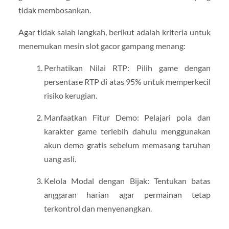
tidak membosankan.
Agar tidak salah langkah, berikut adalah kriteria untuk
menemukan mesin slot gacor gampang menang:
Perhatikan Nilai RTP: Pilih game dengan
persentase RTP di atas 95% untuk memperkecil
risiko kerugian.
Manfaatkan Fitur Demo: Pelajari pola dan
karakter game terlebih dahulu menggunakan
akun demo gratis sebelum memasang taruhan
uang asli.
Kelola Modal dengan Bijak: Tentukan batas
anggaran harian agar permainan tetap
terkontrol dan menyenangkan.