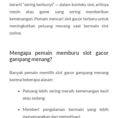
berarti “sering berbunyi” — dalam konteks slot, artinya
mesin atau game yang sering memberikan
kemenangan. Pemain mencari slot gacor terbaru untuk
meningkatkan peluang menang saat bermain slot
online.
Mengapa pemain memburu slot gacor
gampang menang?
Banyak pemain memilih slot gacor gampang menang
karena beberapa alasan:
Peluang lebih sering meraih kemenangan kecil
atau sedang.
Memberi pengalaman bermain yang lebih
menyenangkan dan memotivasi.