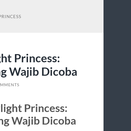
PRINCESS
ht Princess:
g Wajib Dicoba
OMMENTS
light Princess:
ng Wajib Dicoba