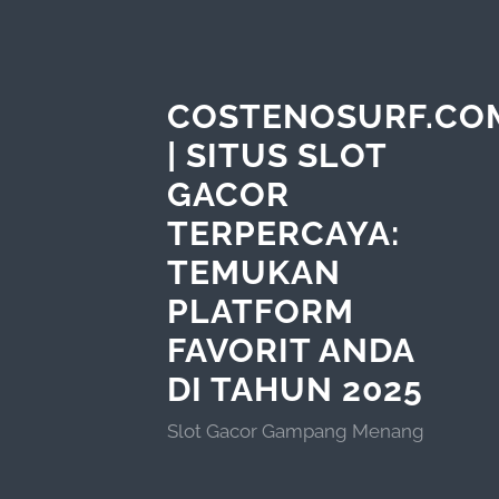
COSTENOSURF.CO
| SITUS SLOT
GACOR
TERPERCAYA:
TEMUKAN
PLATFORM
FAVORIT ANDA
DI TAHUN 2025
Slot Gacor Gampang Menang