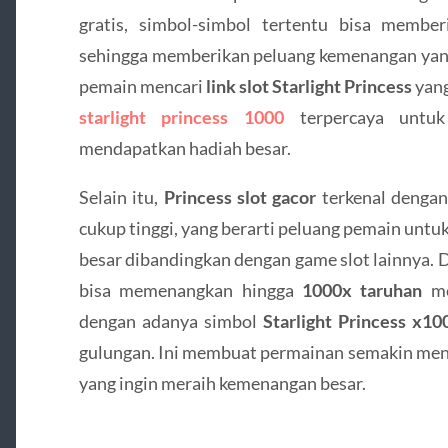
gratis, simbol-simbol tertentu bisa memberi
sehingga memberikan peluang kemenangan yang 
pemain mencari
link slot Starlight Princess
yan
starlight princess 1000
terpercaya untuk
mendapatkan hadiah besar.
Selain itu,
Princess slot gacor
terkenal dengan
cukup tinggi, yang berarti peluang pemain unt
besar dibandingkan dengan game slot lainnya.
bisa memenangkan hingga
1000x taruhan
me
dengan adanya simbol
Starlight Princess x10
gulungan. Ini membuat permainan semakin men
yang ingin meraih kemenangan besar.