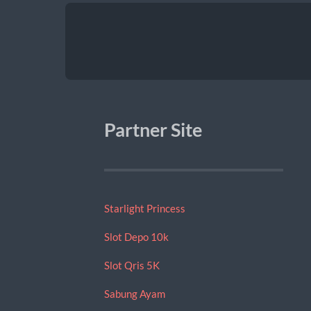
Partner Site
Starlight Princess
Slot Depo 10k
Slot Qris 5K
Sabung Ayam