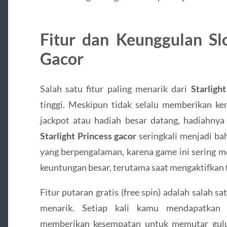
Fitur dan Keunggulan Slo
Gacor
Salah satu fitur paling menarik dari
Starligh
tinggi. Meskipun tidak selalu memberikan ke
jackpot atau hadiah besar datang, hadiahnya
Starlight Princess gacor
seringkali menjadi ba
yang berpengalaman, karena game ini sering 
keuntungan besar, terutama saat mengaktifkan f
Fitur putaran gratis (free spin) adalah salah 
menarik. Setiap kali kamu mendapatkan 
memberikan kesempatan untuk memutar gulun