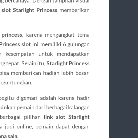
ng bercahaya. Dengan tampilan visual
,
slot Starlight Princess
memberikan
 princess
, karena mengangkat tema
Princess slot
ini memiliki 6 gulungan
n kesempatan untuk mendapatkan
 tepat. Selain itu,
Starlight Princess
bisa memberikan hadiah lebih besar,
enguntungkan.
egitu digemari adalah karena hadir
kinkan pemain dari berbagai kalangan
berbagai pilihan
link slot Starlight
ia judi online, pemain dapat dengan
na saja.