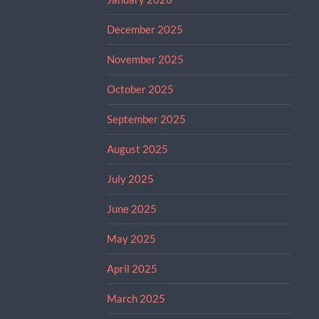
December 2025
November 2025
October 2025
September 2025
August 2025
July 2025
June 2025
May 2025
April 2025
March 2025