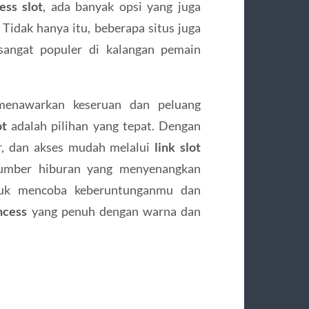
ess slot
, ada banyak opsi yang juga
idak hanya itu, beberapa situs juga
angat populer di kalangan pemain
menawarkan keseruan dan peluang
ot
adalah pilihan yang tepat. Dengan
ar, dan akses mudah melalui
link slot
sumber hiburan yang menyenangkan
tuk mencoba keberuntunganmu dan
ncess
yang penuh dengan warna dan