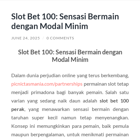
Slot Bet 100: Sensasi Bermain
dengan Modal Minim
JUNE 24, 2025
/
0 COMMENTS
Slot Bet 100: Sensasi Bermain dengan
Modal Minim
Dalam dunia perjudian online yang terus berkembang,
picnictasmania.com/partnerships
permainan slot tetap
menjadi primadona bagi banyak pemain. Salah satu
varian yang sedang naik daun adalah
slot bet 100
perak
, yang menawarkan sensasi bermain dengan
taruhan super kecil namun tetap menyenangkan.
Konsep ini memungkinkan para pemain, baik pemula
maupun berpengalaman, untuk menikmati permainan