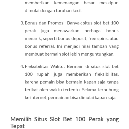
memberikan kemenangan besar meskipun
dimulai dengan taruhan kecil.
Bonus dan Promosi: Banyak situs slot bet 100
perak juga menawarkan berbagai bonus
menarik, seperti bonus deposit, free spins, atau
bonus referral. Ini menjadi nilai tambah yang
membuat bermain slot lebih menguntungkan.
Fleksibilitas Waktu: Bermain di situs slot bet
100 rupiah juga memberikan fleksibilitas,
karena pemain bisa bermain kapan saja tanpa
terikat oleh waktu tertentu. Selama terhubung
ke internet, permainan bisa dimulai kapan saja.
Memilih Situs Slot Bet 100 Perak yang
Tepat