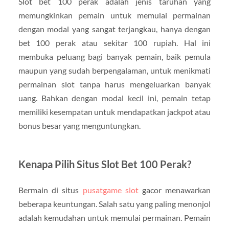
Slot bet 100 perak adalah jenis taruhan yang
memungkinkan pemain untuk memulai permainan
dengan modal yang sangat terjangkau, hanya dengan
bet 100 perak atau sekitar 100 rupiah. Hal ini
membuka peluang bagi banyak pemain, baik pemula
maupun yang sudah berpengalaman, untuk menikmati
permainan slot tanpa harus mengeluarkan banyak
uang. Bahkan dengan modal kecil ini, pemain tetap
memiliki kesempatan untuk mendapatkan jackpot atau
bonus besar yang menguntungkan.
Kenapa Pilih Situs Slot Bet 100 Perak?
Bermain di situs
pusatgame slot
gacor
menawarkan
beberapa keuntungan. Salah satu yang paling menonjol
adalah kemudahan untuk memulai permainan. Pemain