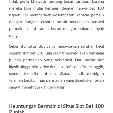
tidak perlu khawatir tentang besar taruhan, karena
mereka bisa mulai bermain dengan hanya bet 100
rupiah. Ini memberikan kesempatan kepada pemain
dengan budget terbatas untuk merasakan sensasi
permainan slot tanpa harus mengorbankan banyak
uang.
Selain itu, situs slot yang menawarkan taruhan kecil
seperti slot bet 100 juga sering menyediakan berbagai
pilihan permainan yang bervariasi. Dari mesin slot
klasik hingga slot video dengan grafis dan fitur canggih,
semua tersedia untuk dinikmati. Jadi, meskipun
taruhan kecil, pilihan permainan yang disediakan tetap
sangat menghibur dan bervariasi.
Keuntungan Bermain di Situs Slot Bet 100
Rupiah