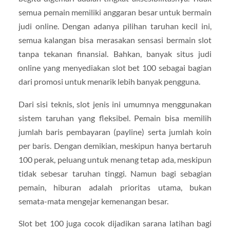
semua pemain memiliki anggaran besar untuk bermain
judi online. Dengan adanya pilihan taruhan kecil ini,
semua kalangan bisa merasakan sensasi bermain slot
tanpa tekanan finansial. Bahkan, banyak situs judi
online yang menyediakan slot bet 100 sebagai bagian
dari promosi untuk menarik lebih banyak pengguna.
Dari sisi teknis, slot jenis ini umumnya menggunakan
sistem taruhan yang fleksibel. Pemain bisa memilih
jumlah baris pembayaran (payline) serta jumlah koin
per baris. Dengan demikian, meskipun hanya bertaruh
100 perak, peluang untuk menang tetap ada, meskipun
tidak sebesar taruhan tinggi. Namun bagi sebagian
pemain, hiburan adalah prioritas utama, bukan
semata-mata mengejar kemenangan besar.
Slot bet 100 juga cocok dijadikan sarana latihan bagi