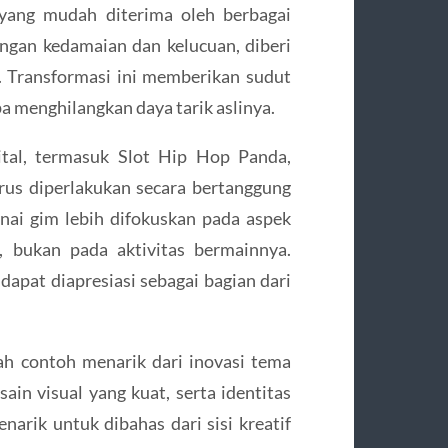
 yang mudah diterima oleh berbagai
ngan kedamaian dan kelucuan, diberi
f. Transformasi ini memberikan sudut
a menghilangkan daya tarik aslinya.
ital, termasuk Slot Hip Hop Panda,
rus diperlakukan secara bertanggung
ai gim lebih difokuskan pada aspek
, bukan pada aktivitas bermainnya.
dapat diapresiasi sebagai bagian dari
ah contoh menarik dari inovasi tema
in visual yang kuat, serta identitas
arik untuk dibahas dari sisi kreatif