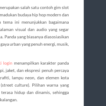
erupakan salah satu contoh gim slot
emadukan budaya hip hop modern dan
ran tema ini menunjukkan bagaimana
laman visual dan audio yang segar
. Panda yang biasanya diasosiasikan
gaya urban yang penuh energi, musik,
i login
menampilkan karakter panda
pi, jaket, dan ekspresi penuh percaya
rafiti, lampu neon, dan elemen kota
treet culture). Pilihan warna yang
terasa hidup dan dinamis, sehingga
kalangan.