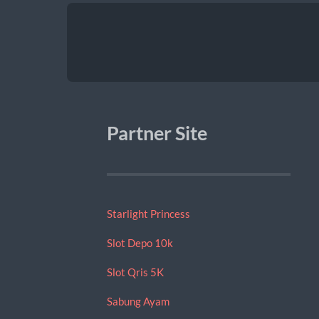
Partner Site
Starlight Princess
Slot Depo 10k
Slot Qris 5K
Sabung Ayam