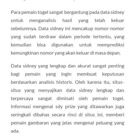
Para pemain togel sangat bergantung pada data sidney
untuk menganalisis hasil yang telah keluar
sebelumnya. Data sidney ini mencakup nomor-nomor
yang sudah terdraw dalam periode tertentu, yang
kemudian bisa digunakan untuk memprediksi
kemungkinan nomor yang akan keluar di masa depan.
Data sidney yang lengkap dan akurat sangat penting
bagi pemain yang ingin membuat keputusan
berdasarkan analisis historis. Oleh karena itu, situs-
situs yang menyajikan data sidney lengkap dan
terpercaya sangat diminati oleh pemain togel.
Informasi mengenai sdy prize yang ditawarkan juga
seringkali dibahas secara rinci di situs ini, memberi
pemain gambaran yang jelas mengenai peluang yang
ada.