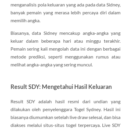
menganalisis pola keluaran yang ada pada data Sidney,
banyak pemain yang merasa lebih percaya diri dalam
memilih angka.
Biasanya, data Sidney mencakup angka-angka yang
keluar dalam beberapa hari atau minggu terakhir.
Pemain sering kali mengolah data ini dengan berbagai
metode prediksi, seperti menggunakan rumus atau
melihat angka-angka yang sering muncul.
Result SDY: Mengetahui Hasil Keluaran
Result SDY adalah hasil resmi dari undian yang
dilakukan oleh penyelenggara Togel Sydney. Hasil ini
biasanya diumumkan setelah live draw selesai, dan bisa
diakses melalui situs-situs togel terpercaya. Live SDY