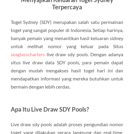
Terpercaya
Togel Sydney (SDY) merupakan salah satu permainan
togel yang sangat populer di Indonesia. Setiap harinya,
banyak pemain yang menantikan hasil keluaran sidney
untuk melihat nomor yang keluar pada Situs
seaglasscharters
live draw sdy pools. Dengan adanya
situs live draw data SDY pools, para pemain dapat
dengan mudah mengakses hasil togel hari ini dan
mendapatkan informasi yang mereka butuhkan untuk
bermain dengan lebih cerdas.
Apa Itu Live Draw SDY Pools?
Live draw sdy pools adalah proses pengundian nomor
togel yang dilakukan secara langsung dan real-time.