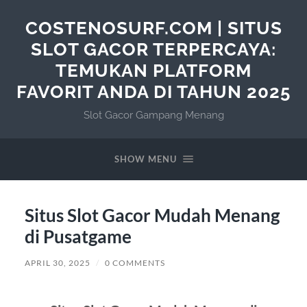
COSTENOSURF.COM | SITUS
SLOT GACOR TERPERCAYA:
TEMUKAN PLATFORM
FAVORIT ANDA DI TAHUN 2025
Slot Gacor Gampang Menang
SHOW MENU
Situs Slot Gacor Mudah Menang
di Pusatgame
APRIL 30, 2025
/
0 COMMENTS