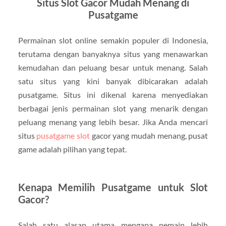
Situs Slot Gacor Mudah Menang di
Pusatgame
Permainan slot online semakin populer di Indonesia,
terutama dengan banyaknya situs yang menawarkan
kemudahan dan peluang besar untuk menang. Salah
satu situs yang kini banyak dibicarakan adalah
pusatgame. Situs ini dikenal karena menyediakan
berbagai jenis permainan slot yang menarik dengan
peluang menang yang lebih besar. Jika Anda mencari
situs
pusatgame slot
gacor yang mudah menang, pusat
game adalah pilihan yang tepat.
Kenapa Memilih Pusatgame untuk Slot
Gacor?
Salah satu alasan utama mengapa pemain lebih