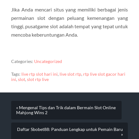
Jika Anda mencari situs yang memiliki berbagai jenis
permainan slot dengan peluang kemenangan yang
tinggi, pusatgame slot adalah tempat yang tepat untuk
mencoba keberuntungan Anda.
Categories:
Uncategorized
Tags:
live rtp slot hari ini
,
live slot rtp
,
rtp live slot gacor hari
ini
,
slot
,
slot rtp live
« Mengenal Tips dan Trik dalam Bermain Slot Online
Mahjong Wins 2
Daftar Sbobet88: Panduan Lengkap untuk Pemain Baru
»