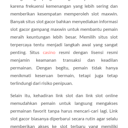
karena frekuensi kemenangan yang lebih sering dan
memberikan kesempatan memperoleh slot maxwin.
Banyak situs slot gacor bahkan menyediakan informasi
slot gacor gampang maxwin untuk membantu pemain
meraih keuntungan lebih besar. Memilih situs slot
terpercaya tentu menjadi langkah awal yang sangat
penting. Situs
casino
resmi dengan lisensi resmi
menjamin keamanan transaksi dan keadilan
permainan. Dengan begitu, pemain tidak hanya
menikmati keseruan bermain, tetapi juga tetap
terlindungi dari risiko penipuan.
Selain itu, kehadiran link slot dan link slot online
memudahkan pemain untuk langsung mengakses
permainan favorit tanpa harus mencari-cari lagi. Link
slot gacor biasanya diperbarui secara rutin agar selalu
memberikan akses ke slot terbaru yang memiliki