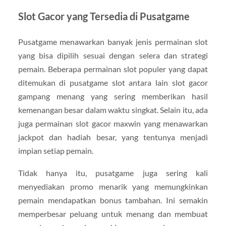
Slot Gacor yang Tersedia di Pusatgame
Pusatgame menawarkan banyak jenis permainan slot
yang bisa dipilih sesuai dengan selera dan strategi
pemain. Beberapa permainan slot populer yang dapat
ditemukan di pusatgame slot antara lain slot gacor
gampang menang yang sering memberikan hasil
kemenangan besar dalam waktu singkat. Selain itu, ada
juga permainan slot gacor maxwin yang menawarkan
jackpot dan hadiah besar, yang tentunya menjadi
impian setiap pemain.
Tidak hanya itu, pusatgame juga sering kali
menyediakan promo menarik yang memungkinkan
pemain mendapatkan bonus tambahan. Ini semakin
memperbesar peluang untuk menang dan membuat