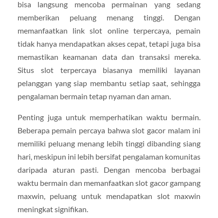
bisa langsung mencoba permainan yang sedang
memberikan peluang menang tinggi. Dengan
memanfaatkan link slot online terpercaya, pemain
tidak hanya mendapatkan akses cepat, tetapi juga bisa
memastikan keamanan data dan transaksi mereka.
Situs slot terpercaya biasanya memiliki layanan
pelanggan yang siap membantu setiap saat, sehingga
pengalaman bermain tetap nyaman dan aman.
Penting juga untuk memperhatikan waktu bermain.
Beberapa pemain percaya bahwa slot gacor malam ini
memiliki peluang menang lebih tinggi dibanding siang
hari, meskipun ini lebih bersifat pengalaman komunitas
daripada aturan pasti. Dengan mencoba berbagai
waktu bermain dan memanfaatkan slot gacor gampang
maxwin, peluang untuk mendapatkan slot maxwin
meningkat signifikan.