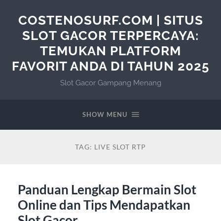
COSTENOSURF.COM | SITUS
SLOT GACOR TERPERCAYA:
TEMUKAN PLATFORM
FAVORIT ANDA DI TAHUN 2025
Slot Gacor Gampang Menang
SHOW MENU
TAG:
LIVE SLOT RTP
Panduan Lengkap Bermain Slot
Online dan Tips Mendapatkan
Slot Gacor