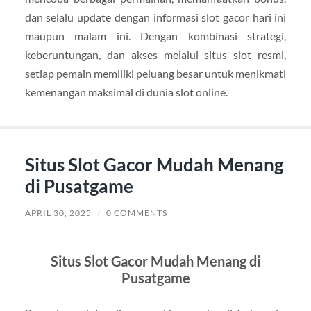
dan selalu update dengan informasi slot gacor hari ini
maupun malam ini. Dengan kombinasi strategi,
keberuntungan, dan akses melalui situs slot resmi,
setiap pemain memiliki peluang besar untuk menikmati
kemenangan maksimal di dunia slot online.
Situs Slot Gacor Mudah Menang
di Pusatgame
APRIL 30, 2025
/
0 COMMENTS
Situs Slot Gacor Mudah Menang di
Pusatgame